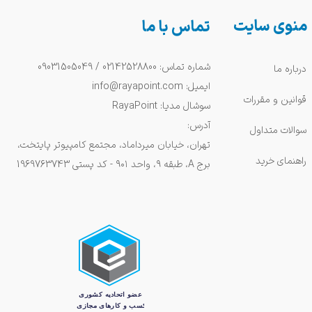
منوی سایت
تماس با ما
شماره تماس: 02142528800 / 09031505049
درباره ما
ایمیل: info@rayapoint.com
قوانین و مقررات
سوشال مدیا: RayaPoint
آدرس:
سوالات متداول
تهران، خیابان میرداماد، مجتمع کامپیوتر پایتخت،
راهنمای خرید
برج A، طبقه ۹، واحد ۹۰۱ - کد پستی 1969763743