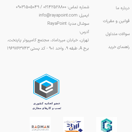
شماره تماس: 02142528800 / 09031505049
درباره ما
ایمیل: info@rayapoint.com
قوانین و مقررات
سوشال مدیا: RayaPoint
آدرس:
سوالات متداول
تهران، خیابان میرداماد، مجتمع کامپیوتر پایتخت،
راهنمای خرید
برج A، طبقه ۹، واحد ۹۰۱ - کد پستی 1969763743