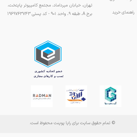
تهران، خیابان میرداماد، مجتمع کامپیوتر پایتخت،
راهنمای خرید
برج A، طبقه ۹، واحد ۹۰۱ - کد پستی 1969763743
© تمام حقوق سایت برای رایا پوینت محفوظ است.