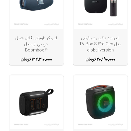
تعداد رابط کامپوزیت (Composite)
تعداد رابط کامپوننت (Component)
اندروید باکس شیائومی
اسپیکر بلوتوثی قابل حمل
قطر ساب‌ووفر
مدل TV Box S 3rd Gen
جی بی ال مدل
Boombox 4
global version
۲۰,۱۹۰,۰۰۰ تومان
۱۲۲,۲۱۰,۰۰۰ تومان
ابعاد ساب‌ووفر دسکتاپ
وزن هر بلندگو (ستلایت)
توضیحات قابلیت‌های مقاومتی
رقص نور