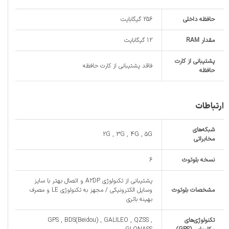
حافظه داخلی
256 گیگابایت
مقدار RAM
12 گیگابایت
پشتیبانی از کارت
فاقد پشتیبانی از کارت حافظه
حافظه
ارتباطات
شبکه‌های
2G , 3G , 4G , 5G
مخابراتی
نسخه بلوتوث
6
پشتیبانی از تکنولوژی A2DP و اتصال بهتر با سایز
مشخصات بلوتوث
وسایل الکترونیکی / مجهز به تکنولوژی LE و مصرف
بهینه باتری
تکنولوژی‌های
GPS , BDS(Beidou) , GALILEO , QZSS ,