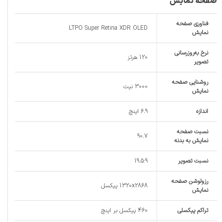
صفحه نمایش
فناوری صفحه‌
LTPO Super Retina XDR OLED
نمایش
نرخ به‌روزرسانی
120 هرتز
تصویر
روشنایی صفحه
3000 نیت
نمایش
اندازه
6.9 اینچ
نسبت صفحه‌
90.7
نمایش به بدنه
نسبت تصویر
19.5:9
رزولوشن صفحه
1320x2868 پیکسل
نمایش
تراکم پیکسلی
460 پیکسل بر اینچ