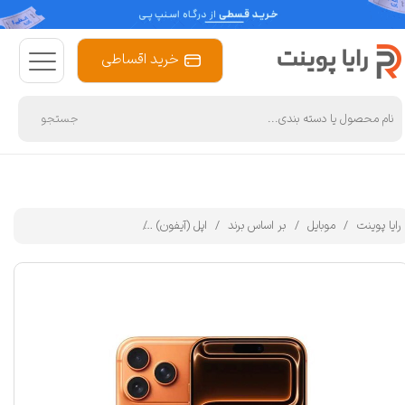
خرید اقساطی
جستجو
رایا پوینت
موبایل
بر اساس برند
اپل (آیفون)
گوشی موبایل اپل مدل iPhone 17 Pro Max ZAA تک سیم کارت + eSim ظرفیت 256 گیگابایت و رم 12 گیگابایت - نات اکتیو