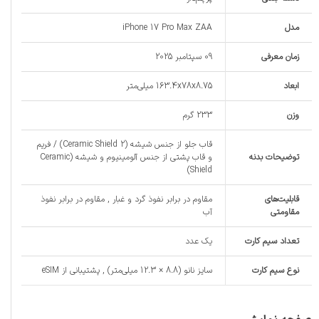
مدل
iPhone 17 Pro Max ZAA
زمان معرفی
09 سپتامبر 2025
ابعاد
163.4x78x8.75 میلی‌متر
وزن
233 گرم
قاب جلو از جنس شیشه (Ceramic Shield 2) / فریم
توضیحات بدنه
و قاب پشتی از جنس آلومینیوم و شیشه (Ceramic
Shield)
قابلیت‌های
مقاوم در برابر نفوذ گرد و غبار , مقاوم در برابر نفوذ
مقاومتی
آب
تعداد سیم کارت
یک عدد
نوع سیم کارت
سایز نانو (8.8 × 12.3 میلی‌متر) , پشتیبانی از eSIM