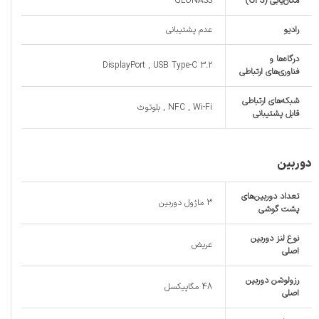
مکان‌یابی (GPS)
GLONASS
رادیو
عدم پشتیبانی
درگاه‌ها و
DisplayPort , USB Type-C 3.2
فناوری‌های ارتباطی
شبکه‌های ارتباطی
NFC , Wi-Fi , بلوتوث
قابل پشتیبانی
دوربین
تعداد دوربین‌های
3 ماژول دوربین
پشت گوشی
نوع لنز دوربین
عریض
اصلی
رزولوشن دوربین
48 مگاپیکسل
اصلی