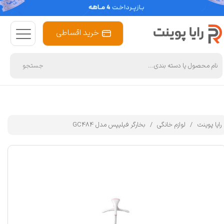
خرید اقساطی
جستجو
رایا پوینت
لوازم خانگی
بخارگر فیلیپس مدل GC484