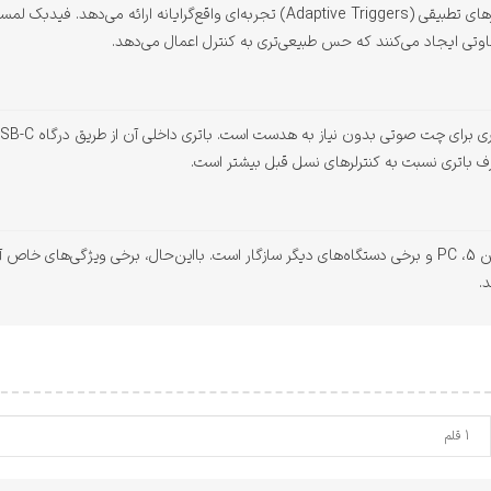
این کنترلر با فیدبک لمسی (Haptic Feedback) و تریگرهای تطبیقی (Adaptive Triggers) تجرب
وتی ایجاد می‌کنند که حس طبیعی‌تری به کنترل اعمال می‌دهد.
رف باتری نسبت به کنترلرهای نسل قبل بیشتر است.
این کنترلر به‌صورت بی‌سیم از طریق بلوتوث با پلی استیشن 5، PC و برخی دستگاه‌های دیگر سازگار است. باا
1 قلم