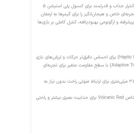
DualSense Volcanic Red یک کنترلر جذاب و قدرتمند برای کنسول پلی استیشن 5
به‌ای خاص و هیجان‌انگیز را برای گیمرها به ارمغان
پیشرفته و ارگونومی بهبود‌یافته، کنترل کاملی بر بازی‌ها
تريگرهای تطبیقی (Adaptive Triggers) با سطح مقاومت متغیر برای تجربه‌ای
میکروفون داخلی و جک 3.5 میلی‌متری برای ارتباط صوتی راحت بدون نیاز به
طراحی ارگونومیک و رنگ خاص Volcanic Red برای جذابیت بصری بیشتر و راحتی