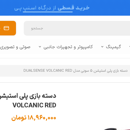
خ
جستجو
گیمینگ
کامپیوتر و تجهیزات جانبی
صوتی و تصویری
 برند
وبایل
🥽 واقعیت مجازی
🔌 لوازم جانبی لپ تاپ و تبلت
🔌 لوازم جانبی 
زفری
کنسول بازی
🖥️ مانیتور
📽️ پروژکتور
🪒 لوازم شخصی برقی
📷 دوربین
⌨️ ماوس و کیبور
دسته بازی پلی استیشن 5 سونی مدل DUALSENSE VOLCANIC RED
سشوار و اتو مو
ماشین اصلاح
سایر
VOLCANIC RED
بی کنسول
۱۸,۹۶۰,۰۰۰ تومان