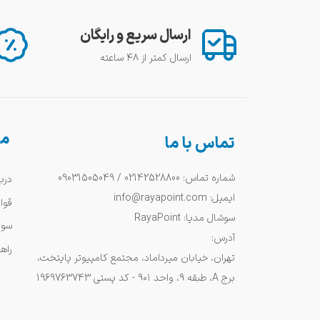
ارسال سریع و رایگان
ارسال کمتر از ۴۸ ساعته
من
تماس با ما
شماره تماس: 02142528800 / 09031505049
دربا
ایمیل: info@rayapoint.com
قوا
سوشال مدیا: RayaPoint
سوا
آدرس:
راه
تهران، خیابان میرداماد، مجتمع کامپیوتر پایتخت،
برج A، طبقه ۹، واحد ۹۰۱ - کد پستی 1969763743