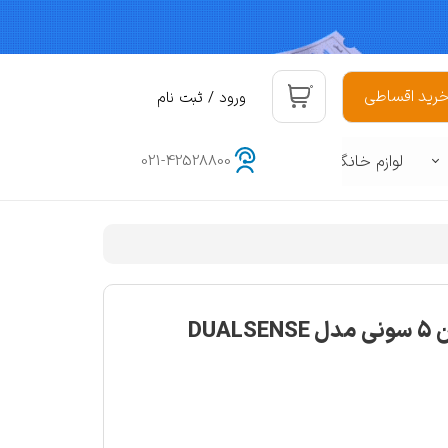
۰
رید اقساطی
ورود
/
ثبت نام
حساب کاربری من
لوازم خانگی
021-42528800
تغییر گذر واژه
سفارشات
هوشمند
د
خروج از حساب کاربری
دسته بازی پلی استیشن 5 سونی مدل DUALSENSE