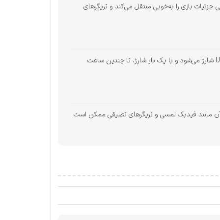
ه‌ای واقع‌گرایانه ارائه می‌دهد. فیدبک لمسی جزئیات بازی را به‌خوبی منتقل می‌کند و تریگرهای
DualSense دارای میکروفون داخلی و جک 3.5 میلی‌متری برای چت صوتی بدون نیاز به هدست است. باتری داخلی آن از طریق درگاه USB-C شارژ می‌شود و با یک بار شارژ، تا چندین ساعت
ین‌حال، برخی ویژگی‌های خاص آن مانند فیدبک لمسی و تریگرهای تطبیقی ممکن است