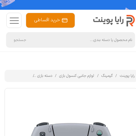
خرید اقساطی
جستجو
رایا پوینت
گیمینگ
لوازم جانبی کنسول بازی
دسته بازی
دسته بازی پلی استیشن 5 سونی مدل rsary Limited Edition