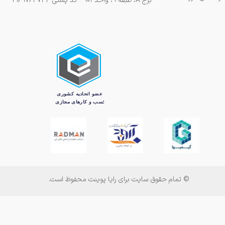
برج A، طبقه ۹، واحد ۹۰۱ - کد پستی 1969763743
© تمام حقوق سایت برای رایا پوینت محفوظ است.