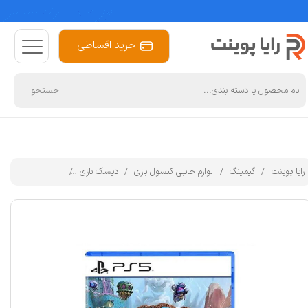
خرید اقساطی
جستجو
رایا پوینت
گیمینگ
لوازم جانبی کنسول بازی
دیسک بازی
بازی Sackboy : A Big Adventure مخصوص PS5