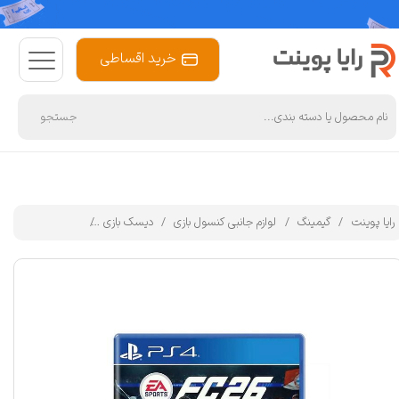
خرید اقساطی
جستجو
رایا پوینت
گیمینگ
لوازم جانبی کنسول بازی
دیسک بازی
بازی EA Sports FC 26 مخصوص PS4