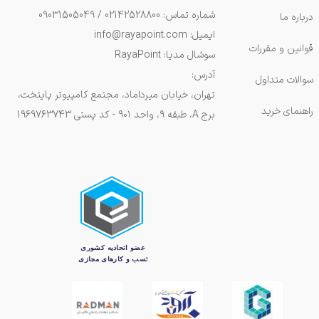
شماره تماس: 02142528800 / 09031505049
درباره ما
ایمیل: info@rayapoint.com
قوانین و مقررات
سوشال مدیا: RayaPoint
آدرس:
سوالات متداول
تهران، خیابان میرداماد، مجتمع کامپیوتر پایتخت،
راهنمای خرید
برج A، طبقه ۹، واحد ۹۰۱ - کد پستی 1969763743