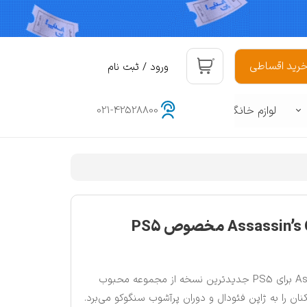
۰
رید اقساطی
ورود
/
ثبت نام
حساب کاربری من
لوازم خانگی
021-42528800
تغییر گذر واژه
سفارشات
هوشمند
د
خروج از حساب کاربری
بازی Assassin's Creed Shadows برای PS5 جدیدترین نسخه از مجموعه محبوب
 است که بازیکنان را به ژاپن فئودال و دوران پرآشوب سنگوکو می‌برد.