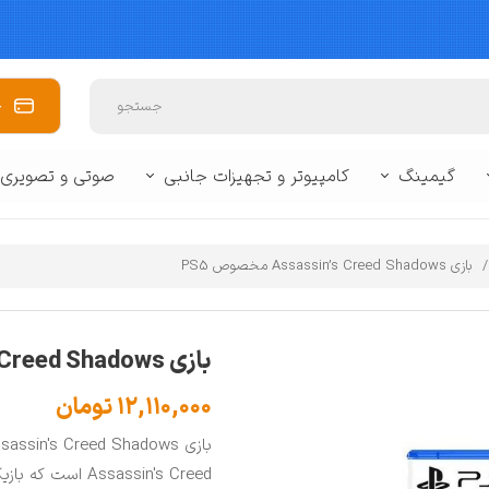
خ
جستجو
گیمینگ
کامپیوتر و تجهیزات جانبی
صوتی و تصویری
 برند
وبایل
🥽 واقعیت مجازی
🔌 لوازم جانبی لپ تاپ و تبلت
🔌 لوازم جانبی 
زفری
کنسول بازی
🖥️ مانیتور
📽️ پروژکتور
🪒 لوازم شخصی برقی
📷 دوربین
⌨️ ماوس و کیبور
بازی Assassin’s Creed Shadows مخصوص PS5
سشوار و اتو مو
ماشین اصلاح
بازی Assassin’s Creed Shadows مخصوص PS5
سایر
۱۲,۱۱۰,۰۰۰ تومان
بی کنسول
Assassin's Creed