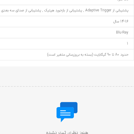
پشتیبانی از Adaptive Trigger , پشتیبانی از بازخورد هپتیک , پشتیبانی از صدای سه بعدی
14-16 سال
Blu-Ray
1
حدود 80 تا 90 گیگابایت (بسته به بروزرسانی متغیر است)
هنوز نظری ثبت نشده