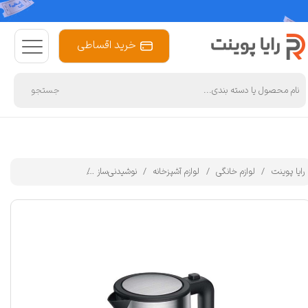
خرید اقساطی
جستجو
رایا پوینت
لوازم خانگی
لوازم آشپزخانه
نوشیدنی‌ساز
کتری برقی شیائومی مدل DSH05FD