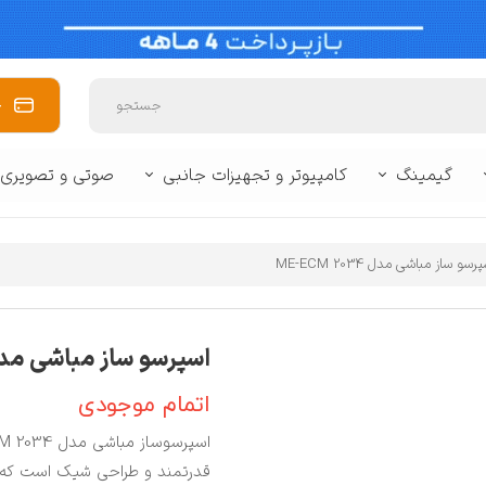
خ
جستجو
گیمینگ
کامپیوتر و تجهیزات جانبی
صوتی و تصویری
 برند
وبایل
🥽 واقعیت مجازی
🔌 لوازم جانبی لپ تاپ و تبلت
🔌 لوازم جانبی 
زفری
کنسول بازی
🖥️ مانیتور
📽️ پروژکتور
🪒 لوازم شخصی برقی
📷 دوربین
⌨️ ماوس و کیبور
رسو ساز مباشی مدل ME-ECM 2034
سشوار و اتو مو
ماشین اصلاح
اسپرسو ساز مباشی مدل ECM 2034
سایر
اتمام موجودی
بی کنسول
قدرتمند و طراحی شیک است که بر