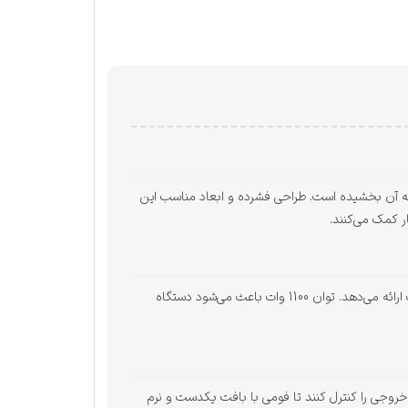
مدرن و زیبا به آن بخشیده است. طراحی فشرده و ابعاد مناسب این
ر کمک می‌کنند.
این دستگاه با بهره‌گیری از پمپ فشار 20 بار، قهوه را با دقت بالایی عصاره‌گیری کرده و یک فنجان اسپرسوی غلیظ و معطر با کرمای مناسب ارائه می‌دهد. توان 1100 وات باعث می‌شود دستگاه
ار خروجی را کنترل کنند تا فومی با بافت یکدست و نرم