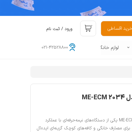
۰
رید اقساطی
ورود
/
ثبت نام
حساب کاربری من
لوازم خانگی
021-42528800
تغییر گذر واژه
سفارشات
هوشمند
د
خروج از حساب کاربری
ME-
اسپرسوساز مباشی مدل ME-ECM 2034 یکی از دستگاه‌های نیمه‌حرفه‌ای با عملکرد
ای مصارف خانگی و کافه‌های کوچک گزینه‌ای ایده‌آل