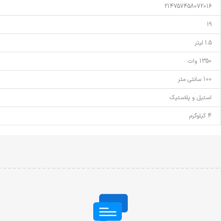
214757458072016
19
1.5 لیتر
1350 وات
100 سانتی متر
استیل و پلاستیک
4 کیلوگرم