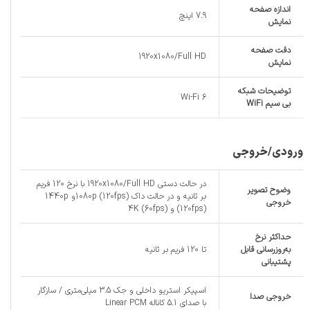
اندازه صفحه
7.9 اینچ
نمایش
دقت صفحه
1920x1080/Full HD
نمایش
توضیحات شبکه
Wi-Fi 6
بی سیم WiFi
ورودی/خروجی
در حالت دستی 1920x1080/Full HD با نرخ 120 فریم
وضوح تصویر
بر ثانیه و در حالت داک 1080p (120fps)و 1440p
خروجی
(120fps) و 4K (60fps)
حداکثر نرخ
به‌روزرسانی قابل
تا 120 فریم بر ثانیه
پشتیبانی
اسپیکر استریو داخلی و جک 3.5 میلی‌متری / سازگار
خروجی صدا
با صدای 5.1 کاناله Linear PCM