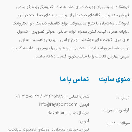
فروشگاه اینترنتی رایا پوینت دارای نماد اعتماد الکترونیکی و مرکز رسمی
فروش معتبرترین کالاهای دیجیتال از برترین برندهای دنیاست؛ در این
فروشگاه مشتریان با تنوع محصولات انواع کالاهای دیجیتال و الکترونیک
، رایانه همراه، تبلت، تلفن همراه ,لوازم خانگی، صوتی تصویری ، کنسول
های بازی، گجت های هوشمند، لوازم جانبی... رو به رو هستند. به این
ترتیب شما می‌توانید ابتدا محصول موردنظرتان را بررسی و مقایسه کنید و
سپس بهترین انتخاب را با مناسب‌ترین قیمت داشته باشید.
منوی سایت
تماس با ما
شماره تماس: 02142528800 / 09031505049
درباره ما
ایمیل: info@rayapoint.com
قوانین و مقررات
سوشال مدیا: RayaPoint
آدرس:
سوالات متداول
تهران، خیابان میرداماد، مجتمع کامپیوتر پایتخت،