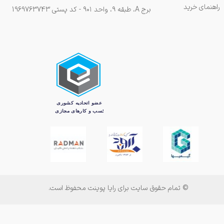
راهنمای خرید
برج A، طبقه ۹، واحد ۹۰۱ - کد پستی 1969763743
© تمام حقوق سایت برای رایا پوینت محفوظ است.