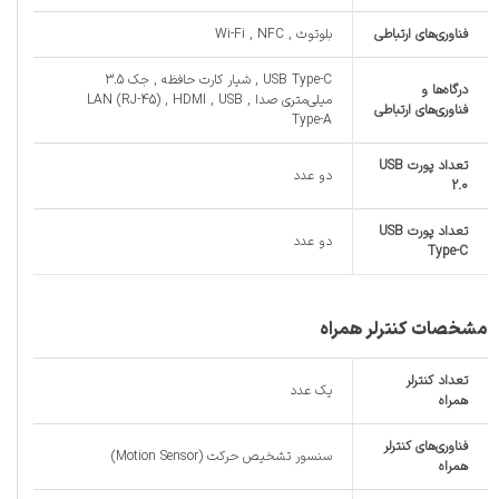
فناوری‌های ارتباطی
بلوتوث , Wi-Fi , NFC
USB Type-C , شیار کارت حافظه , جک 3.5
درگاه‌ها و
میلی‌متری صدا , LAN (RJ-45) , HDMI , USB
فناوری‌های ارتباطی
Type-A
تعداد پورت USB
دو عدد
2.0
تعداد پورت USB
دو عدد
Type-C
مشخصات کنترلر همراه
تعداد کنترلر
یک عدد
همراه
فناوری‌های کنترلر
سنسور تشخیص حرکت (Motion Sensor)
همراه