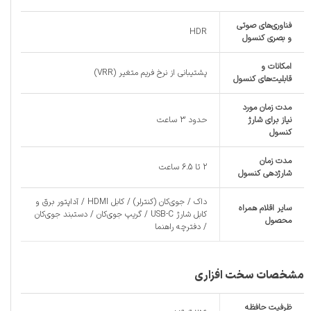
فناوری‌های صوتی
HDR
و بصری کنسول
امکانات و
پشتیبانی از نرخ فریم متغیر (VRR)
قابلیت‌های کنسول
مدت زمان مورد
نیاز برای شارژ
حدود 3 ساعت
کنسول
مدت زمان
2 تا 6.5 ساعت
شارژدهی کنسول
داک / جوی‌کان (کنترلر) / کابل HDMI / آداپتور برق و
سایر اقلام همراه
کابل شارژ USB-C / گریپ جوی‌کان / دستبند جوی‌کان
محصول
/ دفترچه راهنما
مشخصات سخت افزاری
ظرفیت حافظه