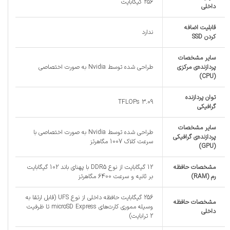
256 گیگابایت
داخلی
قابلیت اضافه
ندارد
کردن SSD
سایر مشخصات
پردازنده‌ی مرکزی
طراحی شده توسط Nvidia به صورت اختصاصی
(CPU)
توان پردازنده
3.09 TFLOPs
گرافیکی
سایر مشخصات
طراحی شده توسط Nvidia به صورت اختصاصی با
پردازنده‌ی گرافیکی
سرعت کلاک 1007 مگاهرتز
(GPU)
مشخصات حافظه
12 گیگابایت از نوع DDR5 با پهنای باند 102 گیگابایت
رم (RAM)
بر ثانیه و سرعت 6400 مگاهرتز
256 گیگابایت حافظه داخلی از نوع UFS (قابل ارتقا به
مشخصات حافظه
وسیله مموری کارت‌های microSD Express تا ظرفیت
داخلی
2 ترابایت)