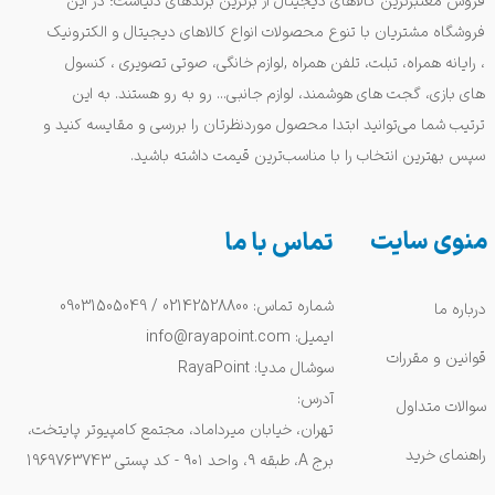
فروش معتبرترین کالاهای دیجیتال از برترین برندهای دنیاست؛ در این
فروشگاه مشتریان با تنوع محصولات انواع کالاهای دیجیتال و الکترونیک
، رایانه همراه، تبلت، تلفن همراه ,لوازم خانگی، صوتی تصویری ، کنسول
های بازی، گجت های هوشمند، لوازم جانبی... رو به رو هستند. به این
ترتیب شما می‌توانید ابتدا محصول موردنظرتان را بررسی و مقایسه کنید و
سپس بهترین انتخاب را با مناسب‌ترین قیمت داشته باشید.
منوی سایت
تماس با ما
شماره تماس: 02142528800 / 09031505049
درباره ما
ایمیل: info@rayapoint.com
قوانین و مقررات
سوشال مدیا: RayaPoint
آدرس:
سوالات متداول
تهران، خیابان میرداماد، مجتمع کامپیوتر پایتخت،
راهنمای خرید
برج A، طبقه ۹، واحد ۹۰۱ - کد پستی 1969763743