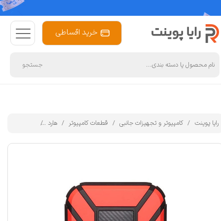
خرید اقساطی
جستجو
رایا پوینت
کامپیوتر و تجهیزات جانبی
قطعات کامپیوتر
هارد
هارد اکسترنال ای دیتا مدل ro