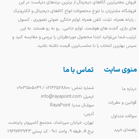
فروش معتبرترین کالاهای دیجیتال از برترین برندهای دنیاست؛ در این
فروشگاه مشتریان با تنوع محصولات انواع کالاهای دیجیتال و الکترونیک
، رایانه همراه، تبلت، تلفن همراه ,لوازم خانگی، صوتی تصویری ، کنسول
های بازی، گجت های هوشمند، لوازم جانبی... رو به رو هستند. به این
ترتیب شما می‌توانید ابتدا محصول موردنظرتان را بررسی و مقایسه کنید و
سپس بهترین انتخاب را با مناسب‌ترین قیمت داشته باشید.
منوی سایت
تماس با ما
شماره تماس: 02142528800 / 09031505049
درباره ما
ایمیل: info@rayapoint.com
قوانین و مقررات
سوشال مدیا: RayaPoint
آدرس:
سوالات متداول
تهران، خیابان میرداماد، مجتمع کامپیوتر پایتخت،
راهنمای خرید
برج A، طبقه ۹، واحد ۹۰۱ - کد پستی 1969763743