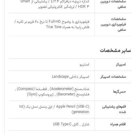
مشخصات دوربین
اندازه دریچه دیافراگم ƒ/2.4 / پشتیبانی از Smart
سلفی
HDR ۴ / لرزشگیر الکترونیکی تصویر
مشخصات
فیلم‌برداری با وضوح Full-HD تا نرخ ۶۰ فریم بر ثانیه /
فیلم‌برداری دوربین
فلش رتینا به همراه True Tone
سلفی
سایر مشخصات
اسپیکر
استریو
مشخصات اسپیکر
اسپیکر داخلی Landscape
شتاب‌سنج (Accelerometer) , قطب‌نما (Compass) ,
حس‌گرها
فشارسنج (Barometer) , ژیروسکوپ (Gyro)
قلم‌های پشتیبانی
Apple Pencil (USB‑C) / اپل پنسل نسل یک (1st
شده
generation)
اقلام همراه
شارژر , کابل USB Type-C