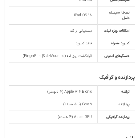
نسخه سیستم
iPad OS 18
عامل
امکانات ویژه تبلت
پشتیبانی از قلم
کیبورد همراه
فاقد کیبورد
حسگرهای امنیتی
اثرانگشت روی لبه (FingerPrint|Side-Mounted)
پردازنده و گرافیک
تراشه
Apple A16 Bionic (4 نانومتر)
پردازنده‌
5-Core (با 5 هسته)
پردازنده‌ گرافیکی
Apple GPU (4 هسته‌)