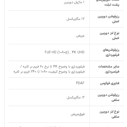
1 ماژول دوربین
پشت تبلت
رزولوشن دوربین
12 مگاپیکسل
اصلی
نوع لنز دوربین
عریض
اصلی
رزولوشن‌های
Full HD (1080p) , 4K UHD
فیلم‌برداری
سایر مشخصات
فیلم‌برداری با وضوح ۴K تا نرخ ۶۰ فریم بر ثانیه /
فیلمبرداری
فیلم‌برداری با وضوح کیفیت 1080 تا 240 فریم بر ثانیه
فناوری فوکوس
PDAF
رزولوشن دوربین
۱۲ مگاپیکسل
سلفی
نوع لنز دوربین
فوق‌عریض
سلفی