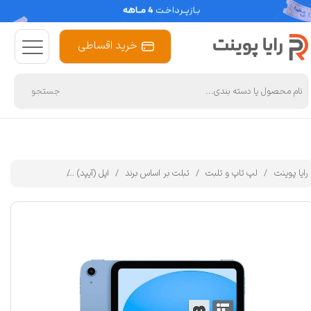
خرید اقساطی
جستجو
رایا پوینت
لپ تاپ و تلبت
تبلت بر اساس برند
اپل (آیپد)
تبلت 11 اینچ اپل مدل iPad 2025 Wi-Fi ظرفیت 256 گیگابایت و رم 6 گیگابایت