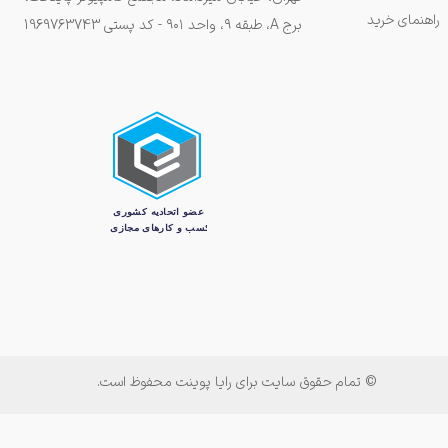
راهنمای خرید
برج A، طبقه ۹، واحد ۹۰۱ - کد پستی 1969763743
© تمام حقوق سایت برای رایا پوینت محفوظ است.