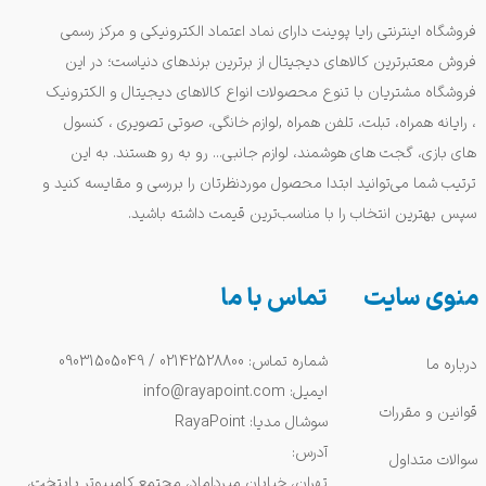
فروشگاه اینترنتی رایا پوینت دارای نماد اعتماد الکترونیکی و مرکز رسمی
فروش معتبرترین کالاهای دیجیتال از برترین برندهای دنیاست؛ در این
فروشگاه مشتریان با تنوع محصولات انواع کالاهای دیجیتال و الکترونیک
، رایانه همراه، تبلت، تلفن همراه ,لوازم خانگی، صوتی تصویری ، کنسول
های بازی، گجت های هوشمند، لوازم جانبی... رو به رو هستند. به این
ترتیب شما می‌توانید ابتدا محصول موردنظرتان را بررسی و مقایسه کنید و
سپس بهترین انتخاب را با مناسب‌ترین قیمت داشته باشید.
منوی سایت
تماس با ما
شماره تماس: 02142528800 / 09031505049
درباره ما
ایمیل: info@rayapoint.com
قوانین و مقررات
سوشال مدیا: RayaPoint
آدرس:
سوالات متداول
تهران، خیابان میرداماد، مجتمع کامپیوتر پایتخت،