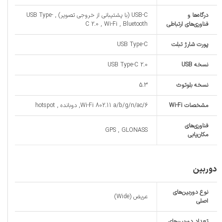
درگاه‌ها و
USB-C (با پشتیبانی از خروجی تصویر) , USB Type-
فناوری‌های ارتباطی
C 2.0 , Wi-Fi , Bluetooth
پورت شارژ تبلت
USB Type-C
نسخه USB
USB Type-C 2.0
نسخه‌ بلوتوث
5.3
مشخصات Wi-Fi
Wi-Fi 802.11 a/b/g/n/ac/6, دوبانده , hotspot
فناوری‌های
GPS , GLONASS
مکان‌یابی
دوربین
نوع دوربین‌های
عریض (Wide)
اصلی
تعداد دوربین‌های