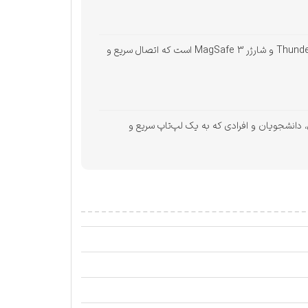
باتری تا 18 ساعت شارژدهی دارد که برای استفاده روزمره و سفرهای طولانی ایده‌آل است. این مدل همچنین دارای پورت‌های Thunderbolt / USB 4 و شارژر MagSafe 3 است که اتصال سریع و
ربران حرفه‌ای، دانشجویان و افرادی که به یک لپ‌تاپ سریع و