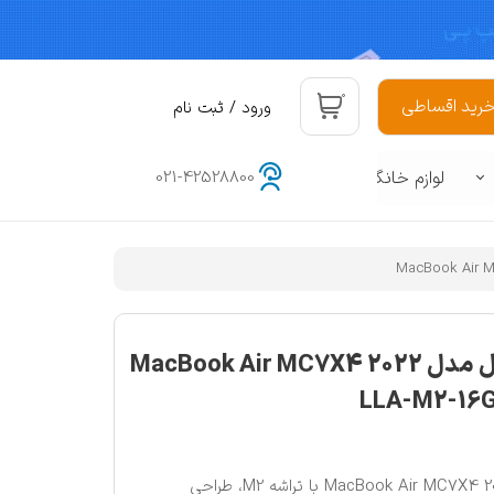
۰
رید اقساطی
ورود
/
ثبت نام
حساب کاربری من
لوازم خانگی
021-42528800
تغییر گذر واژه
سفارشات
هوشمند
د
خروج از حساب کاربری
لپ تاپ 13.6 اینچی اپل مدل MacBook Air MC7X4 2022
LLA-M2-16
لپ‌تاپ 13.6 اینچی اپل مدل MacBook Air MC7X4 2022 با تراشه M2، طراحی