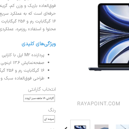
فوق‌العاده باریک و وزن کم، گزینه
حرفه‌ای است که به عملکرد سریع 
محتوا و استفاده روزمره، عملکردی
ویژگی‌های کلیدی
پردازنده M2 اپل با کارایی بالا و مصرف انرژی بهینه
صفحه‌نمایش 13.6 اینچی Liquid Retina با رنگ‌های زنده و دقت بالا
16 گیگابایت رم و 256 گیگابایت حافظه SSD برای اجرای سریع برنامه‌ها
طراحی فوق‌العاده سبک و 
انتخاب گارانتی
گارانتی ۱۸ ماهه سبز آروند
رنگ
سرمه ای