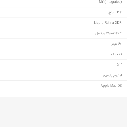
M2 (integrated)
13.6 اینچ
Liquid Retina XDR
2560x1664 پیکسل
60 هرتز
تک رنگ
5.3
لیتیوم پلیمری
Apple Mac OS