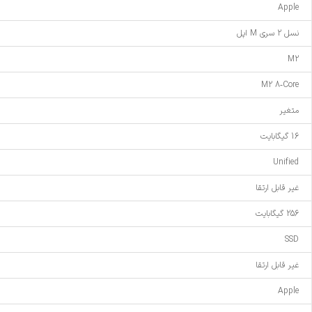
Apple
نسل 2 سری M اپل
M2
M2 8‑Core
متغیر
16 گیگابایت
Unified
غیر قابل ارتقا
256 گیگابایت
SSD
غیر قابل ارتقا
Apple