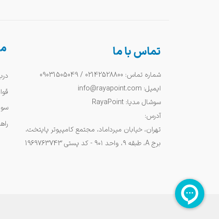
من
تماس با ما
شماره تماس: 02142528800 / 09031505049
دربا
ایمیل: info@rayapoint.com
قوا
سوشال مدیا: RayaPoint
سوا
آدرس:
راه
تهران، خیابان میرداماد، مجتمع کامپیوتر پایتخت،
برج A، طبقه ۹، واحد ۹۰۱ - کد پستی 1969763743