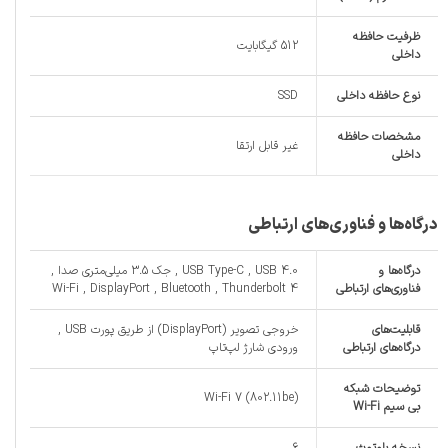
ظرفیت حافظه
512 گیگابایت
داخلی
نوع حافظه داخلی
SSD
مشخصات حافظه
غیر قابل ارتقا
داخلی
درگاه‌ها و فناوری‌های ارتباطی
درگاه‌ها و
USB Type-C , USB 4.0 , جک 3.5 میلی‌متری صدا ,
فناوری‌های ارتباطی
Wi-Fi , DisplayPort , Bluetooth , Thunderbolt 4
قابلیت‌های
خروجی تصویر (DisplayPort) از طریق پورت USB ,
درگاه‌های ارتباطی
ورودی شارژ لپ‌تاپ
توضیحات شبکه
Wi-Fi 7 (802.11be)
بی سیم Wi-Fi
نسخه‌ بلوتوث
6