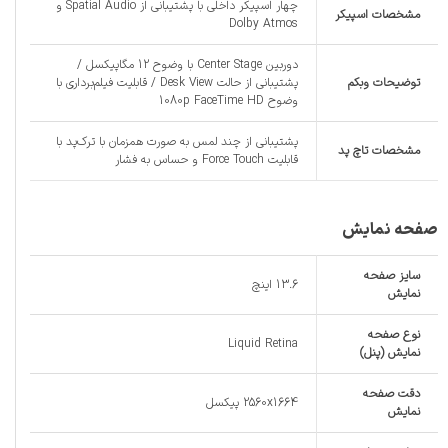
چهار اسپیکر داخلی با پشتیبانی از Spatial Audio و
مشخصات اسپیکر
Dolby Atmos
دوربین Center Stage با وضوح 12 مگاپیکسل /
توضیحات وبکم
پشتیبانی از حالت Desk View / قابلیت فیلم‌برداری با
وضوح 1080p FaceTime HD
پشتیبانی از چند لمس به صورت همزمان با ترک‌پد با
مشخصات تاچ پد
قابلیت Force Touch و حساس به فشار
صفحه نمایش
سایز صفحه
13.6 اینچ
نمایش
نوع صفحه
Liquid Retina
نمایش (پنل)
دقت صفحه
2560x1664 پیکسل
نمایش