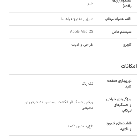
کاستوم (ارتقا
خیر
یافته)
اقلام همراه لپ‌تاپ
شارژر , دفترچه راهنما
سیستم عامل
Apple Mac OS
کاربری
طراحی و ادیت
امکانات
نورپردازی صفحه
تک رنگ
کلید
ویژگی‌های طراحی
وبکم , حسگر اثر انگشت , سنسور تشخیص نور
و حسگرهای
محیطی
لپ‌تاپ
قابلیت‌های کیبورد
تاچ‌پد بدون دکمه
و تاچ‌پد