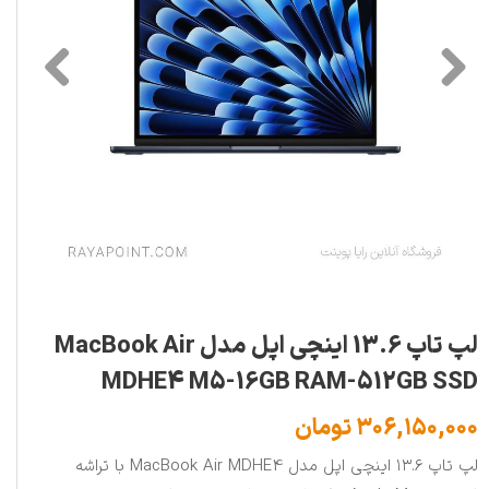
لپ تاپ 13.6 اینچی اپل مدل MacBook Air
MDHE4 M5-16GB RAM-512GB SSD
۳۰۶,۱۵۰,۰۰۰ تومان
لپ تاپ ۱۳.۶ اینچی اپل مدل MacBook Air MDHE4 با تراشه