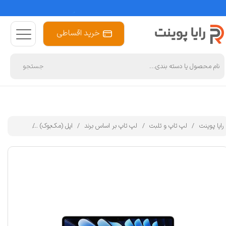
خرید اقساطی
جستجو
رایا پوینت
لپ تاپ و تلبت
لپ تاپ بر اساس برند
اپل (مک‌بوک)
لپ تاپ 13.6 اینچی اپل مدل MacBook Air MDHE4 M5-16GB RAM-512GB SSD