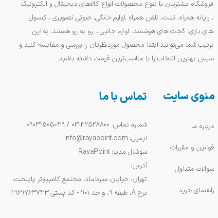
فروشگاه مشتریان با تنوع محصولات انواع کالاهای دیجیتال و الکترونیک
، رایانه همراه، تبلت، تلفن همراه ,لوازم خانگی، صوتی تصویری ، کنسول
های بازی، گجت های هوشمند، لوازم جانبی... رو به رو هستند. به این
ترتیب شما می‌توانید ابتدا محصول موردنظرتان را بررسی و مقایسه کنید و
سپس بهترین انتخاب را با مناسب‌ترین قیمت داشته باشید.
منوی سایت
تماس با ما
شماره تماس: 02142528800 / 09031505049
درباره ما
ایمیل: info@rayapoint.com
قوانین و مقررات
سوشال مدیا: RayaPoint
آدرس:
سوالات متداول
تهران، خیابان میرداماد، مجتمع کامپیوتر پایتخت،
راهنمای خرید
برج A، طبقه ۹، واحد ۹۰۱ - کد پستی 1969763743