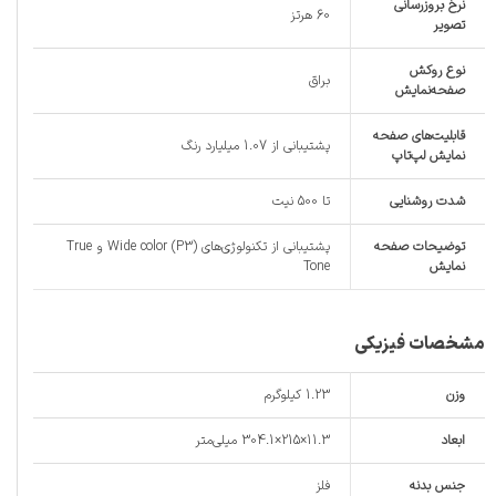
نرخ بروزرسانی
60 هرتز
تصویر
نوع روکش
براق
صفحه‌نمایش
قابلیت‌های صفحه
پشتیبانی از 1.07 میلیارد رنگ
نمایش لپ‌تاپ
شدت روشنایی
تا 500 نیت
توضیحات صفحه
پشتیبانی از تکنولوژی‌های Wide color (P3) و True
نمایش
Tone
مشخصات فیزیکی
وزن
1.23 کیلوگرم
ابعاد
11.3×215×304.1 میلی‌‌متر
جنس بدنه
فلز