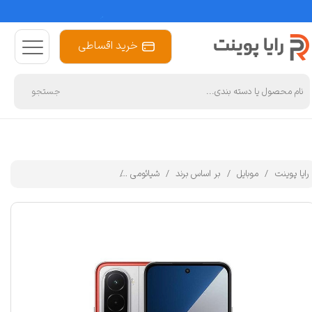
خرید اقساطی
جستجو
رایا پوینت
موبایل
بر اساس برند
شیائومی
گوشی موبایل شیائومی مدل Poco M7 4G دو سیم کارت ظرفیت 128 گیگابایت و رم 6 گیگابایت