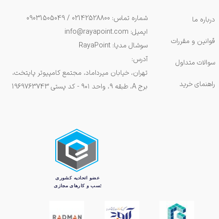
شماره تماس: 02142528800 / 09031505049
درباره ما
ایمیل: info@rayapoint.com
قوانین و مقررات
سوشال مدیا: RayaPoint
آدرس:
سوالات متداول
تهران، خیابان میرداماد، مجتمع کامپیوتر پایتخت،
راهنمای خرید
برج A، طبقه ۹، واحد ۹۰۱ - کد پستی 1969763743