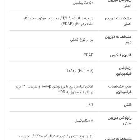
50 مگاپیکسل
اصلی
مشخصات دوربین
دریچه دیافراگم f/1.8 / مجهز به فوکوس خودکار
اصلی
تشخیص فاز (PDAF)
مشخصات دوربین
لنز از نوع کمکی
دوم
فناوری فوکوس
PDAF
رزولوشن
1080p (Full HD)
فیلمبرداری
سایر مشخصات
امکان فیلمبرداری با رزولوشن 1080p و سرعت 30 فریم
فیلمبرداری
بر ثانیه / مجهز به HDR
فلش
LED
رزولوشن دوربین
8 مگاپیکسل
سلفی
لنز از نوع عریض / دریچه دیافراگم f/2.0 / مجهز به
مشخصات دوربین