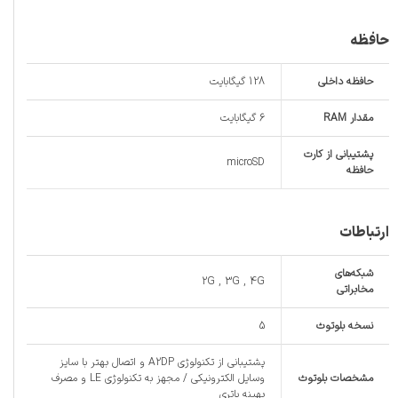
حافظه
حافظه داخلی
128 گیگابایت
مقدار RAM
6 گیگابایت
پشتیبانی از کارت
microSD
حافظه
ارتباطات
شبکه‌های
2G , 3G , 4G
مخابراتی
نسخه بلوتوث
5
پشتیبانی از تکنولوژی A2DP و اتصال بهتر با سایز
مشخصات بلوتوث
وسایل الکترونیکی / مجهز به تکنولوژی LE و مصرف
بهینه باتری