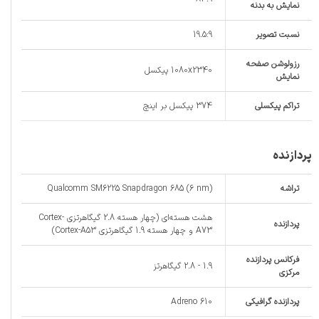
نمایش به بدنه
نسبت تصویر
19.5:9
رزولوشن صفحه
1080x2340 پیکسل
نمایش
تراکم پیکسلی
374 پیکسل بر اینچ
پردازنده
تراشه
Qualcomm SM6225 Snapdragon 685 (6 nm)
هشت هسته‌ای (چهار هسته 2.8 گیگاهرتزی Cortex-
پردازنده‌
A73 و چهار هسته 1.9 گیگاهرتزی Cortex-A53)
فرکانس پردازنده‌
1.9 - 2.8 گیگاهرتز
مرکزی
پردازنده‌ گرافیکی
Adreno 610