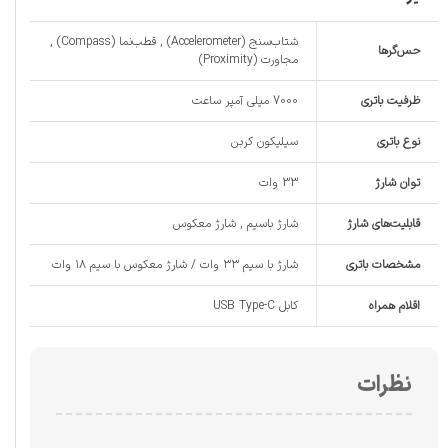
شتاب‌سنج (Accelerometer) , قطب‌نما (Compass) ,
حس‌گرها
مجاورت (Proximity)
ظرفیت باتری
7000 میلی آمپر ساعت
نوع باتری
سیلیکون کربن
توان شارژ
33 وات
قابلیت‌های شارژ
شارژ باسیم , شارژ معکوس
مشخصات باتری
شارژ با سیم ۳۳ وات / شارژ معکوس با سیم ۱۸ وات
اقلام همراه
کابل USB Type-C
نظرات