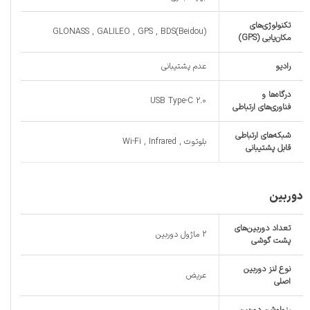
تکنولوژی‌های
GLONASS , GALILEO , GPS , BDS(Beidou)
مکان‌یابی (GPS)
رادیو
عدم پشتیبانی
درگاه‌ها و
USB Type-C 2.0
فناوری‌های ارتباطی
شبکه‌های ارتباطی
بلوتوث , Wi-Fi , Infrared
قابل پشتیبانی
دوربین
تعداد دوربین‌های
2 ماژول دوربین
پشت گوشی
نوع لنز دوربین
عریض
اصلی
رزولوشن دوربین