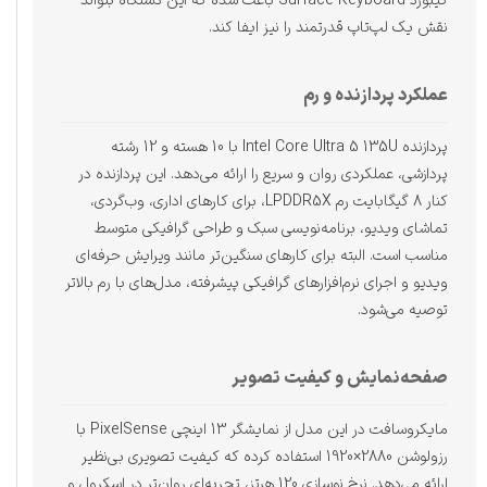
کیبورد Surface Keyboard باعث شده که این دستگاه بتواند
نقش یک لپ‌تاپ قدرتمند را نیز ایفا کند.
عملکرد پردازنده و رم
پردازنده Intel Core Ultra 5 135U با 10 هسته و 12 رشته
پردازشی، عملکردی روان و سریع را ارائه می‌دهد. این پردازنده در
کنار 8 گیگابایت رم LPDDR5X، برای کارهای اداری، وب‌گردی،
تماشای ویدیو، برنامه‌نویسی سبک و طراحی گرافیکی متوسط
مناسب است. البته برای کارهای سنگین‌تر مانند ویرایش حرفه‌ای
ویدیو و اجرای نرم‌افزارهای گرافیکی پیشرفته، مدل‌های با رم بالاتر
توصیه می‌شود.
صفحه‌نمایش و کیفیت تصویر
مایکروسافت در این مدل از نمایشگر 13 اینچی PixelSense با
رزولوشن 2880×1920 استفاده کرده که کیفیت تصویری بی‌نظیر
ارائه می‌دهد. نرخ نوسازی 120 هرتز، تجربه‌ای روان‌تر در اسکرول و