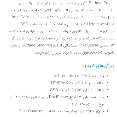
Surface Pro 10 یکی از جدیدترین مدل‌های سری سرفیس پرو
مایکروسافت است که ترکیبی از عملکرد بالای یک لپ‌تاپ و قابلیت
حمل یک تبلت را ارائه می‌دهد. این دستگاه با پردازنده Intel Core
Ultra 5 135U، 8 گیگابایت رم و 256 گیگابایت حافظه SSD،
گزینه‌ای مناسب برای کاربران حرفه‌ای، دانشجویان و افرادی است که به
یک دستگاه قدرتمند و سبک برای کار و مطالعه نیاز دارند. نمایشگر
13 اینچی PixelSense، پشتیبانی از قلم Surface Slim Pen و باتری
بادوام، تجربه‌ای فوق‌العاده را برای کاربران رقم می‌زند.
ویژگی‌های کلیدی:
پردازنده: Intel Core Ultra 5 135U
حافظه رم: 8 گیگابایت LPDDR5X
حافظه داخلی: 256 گیگابایت SSD
صفحه‌نمایش: 13 اینچ PixelSense با رزولوشن 2880×1920 و
نرخ نوسازی 120 هرتز
باتری: شارژدهی طولانی‌مدت با قابلیت Fast Charging