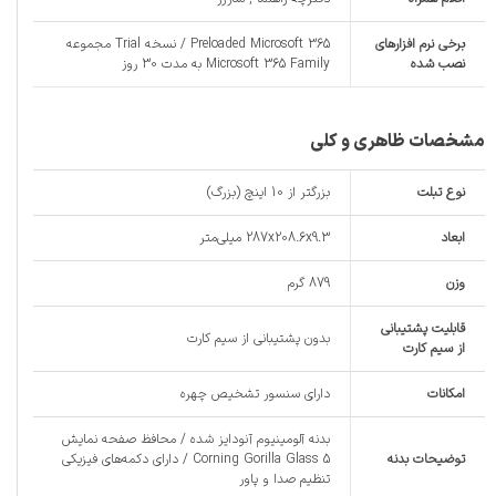
برخی نرم افزارهای
Preloaded Microsoft 365 / نسخه Trial مجموعه
نصب شده
Microsoft 365 Family به مدت 30 روز
مشخصات ظاهری و کلی
نوع تبلت
بزرگتر از 10 اینچ (بزرگ)
ابعاد
287x208.6x9.3 میلی‌متر
وزن
879 گرم
قابلیت پشتیبانی
بدون پشتیبانی از سیم کارت
از سیم کارت
امکانات
دارای سنسور تشخیص چهره
بدنه آلومینیوم آنودایز شده / محافظ صفحه نمایش
توضیحات بدنه
Corning Gorilla Glass 5 / دارای دکمه‌های فیزیکی
تنظیم صدا و پاور