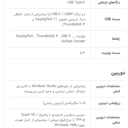
درگاه‌های ارتباطی
USB Type-C
دو درگاه USB-C / USB4 (با پشتیبانی از شارژ، انتقال
نسخه USB
دیتا، خروجی تصویر DisplayPort 2.1 و
Thunderbolt 4)
بلوتوث , DisplayPort , Thunderbolt 4 , USB 4 ,
رابط‌ها
Surface Connect
نسخه بلوتوث
5.3
دوربین
مشخصات دوربین
پشتیبانی از جلوه‌های Windows Studio با کادربندی
اصلی
خودکار، تماس چشمی و محو کردن پس‌زمینه
رزولوشن دوربین
10.5 مگاپیکسل (دوربین پشتی)
دوربین سرفیس استودیو با وضوح Quad HD /
مشخصات دوربین
1440p از نوع فوق عریض / پشتیبانی از احراز هویت
سلفی
چهره Windows Hello