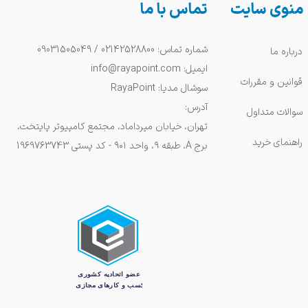
منوی سایت
تماس با ما
شماره تماس: 02142528800 / 09031505049
درباره ما
ایمیل: info@rayapoint.com
قوانین و مقررات
سوشال مدیا: RayaPoint
آدرس:
سوالات متداول
تهران، خیابان میرداماد، مجتمع کامپیوتر پایتخت،
راهنمای خرید
برج A، طبقه ۹، واحد ۹۰۱ - کد پستی 1969763743