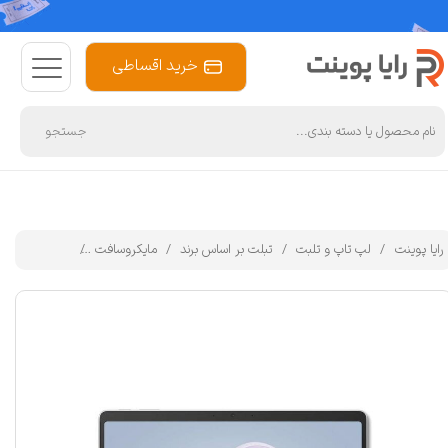
خرید اقساطی
جستجو
رایا پوینت
لپ تاپ و تلبت
تبلت بر اساس برند
مایکروسافت
تبلت 13 اینچی مایکروسافت مدل Surface Pro 10-Core Ultra 5 135U ظرفیت 256 گیگابایت و رم 8 گیگابایت