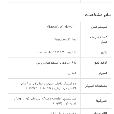
سایر مشخصات
سیستم عامل
Microsoft Windows 11
نسخه سیستم
Windows 11 Pro
عامل
باتری
با ظرفیت 47 تا 48 وات ساعت
کارکرد باتری
تا 19 ساعت با استفاده‌های روزمره
اسپیکر
استریو
دو اسپیکر داخلی استریو با توان 2 وات / دالبی
مشخصات اسپیکر
اتمُس / پشتیبانی از Bluetooth LE Audio
شتاب‌سنج (Accelerometer) , روشنایی (Lighting) ,
حس‌گرها
ژیروسکوپ (Gyro)
اقلام همراه
دفترچه‌ راهنما , شارژر