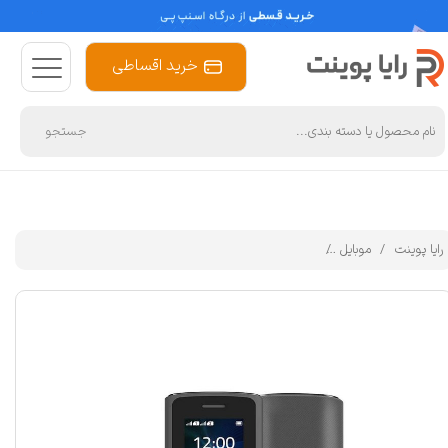
خرید اقساطی
جستجو
رایا پوینت
موبایل
گوشی موبایل تی سی اچ مدل Lime دو سیم‌کارت ظرفیت 4 مگابایت