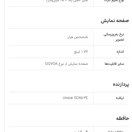
نوع سیم کارت
سایز اصلی (15 × 25 میلی‌متر)
صفحه نمایش
نرخ به‌روزرسانی
نامشخص هرتز
تصویر
اندازه
1.77 اینچ
سایر قابلیت‌ها
صفحه نمایش از نوع QQVGA
پردازنده
تراشه
Unisoc SC6513E
حافظه