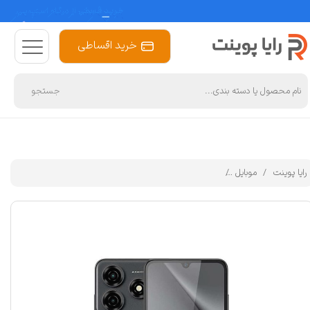
خرید اقساطی
جستجو
رایا پوینت
موبایل
گوشی موبایل تی سی اچ مدل One دو سیم کارت ظرفیت 128 گیگابایت و رم 4 گیگابایت