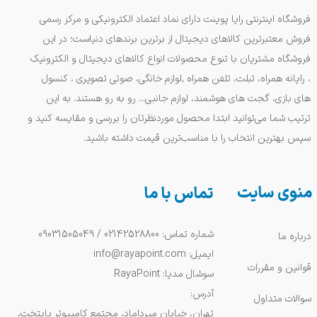
فروشگاه اینترنتی رایا پوینت دارای نماد اعتماد الکترونیکی و مرکز رسمی
فروش معتبرترین کالاهای دیجیتال از برترین برندهای دنیاست؛ در این
فروشگاه مشتریان با تنوع محصولات انواع کالاهای دیجیتال و الکترونیک
، رایانه همراه، تبلت، تلفن همراه ,لوازم خانگی، صوتی تصویری ، کنسول
های بازی، گجت های هوشمند، لوازم جانبی... رو به رو هستند. به این
ترتیب شما می‌توانید ابتدا محصول موردنظرتان را بررسی و مقایسه کنید و
سپس بهترین انتخاب را با مناسب‌ترین قیمت داشته باشید.
منوی سایت
تماس با ما
شماره تماس: 02142528800 / 09031505049
درباره ما
ایمیل: info@rayapoint.com
قوانین و مقررات
سوشال مدیا: RayaPoint
آدرس:
سوالات متداول
تهران، خیابان میرداماد، مجتمع کامپیوتر پایتخت،