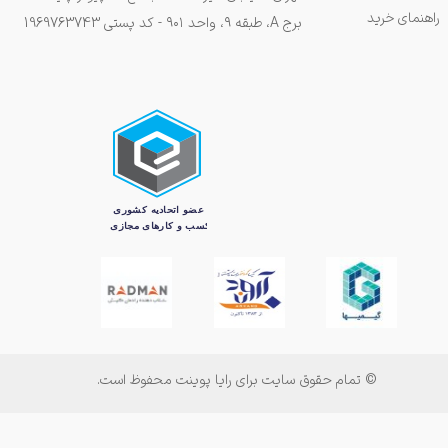
راهنمای خرید
برج A، طبقه ۹، واحد ۹۰۱ - کد پستی 1969763743
© تمام حقوق سایت برای رایا پوینت محفوظ است.