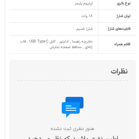
نوع باتری
لیتیوم پلیمر
توان شارژ
18 وات
قابلیت‌های شارژ
شارژ باسیم
دفترچه‌ راهنما , آداپتور , کابل USB Type-C , قاب
اقلام همراه
ژله‌ای , محافظ صفحه نمایش
نظرات
هنوز نظری ثبت نشده