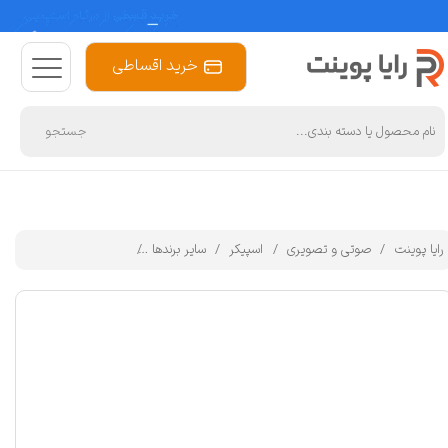
خرید اقساطی
جستجو
رایا پوینت
صوتی و تصویری
اسپیکر
سایر برندها
ساندبار سونی مدل HT-S400