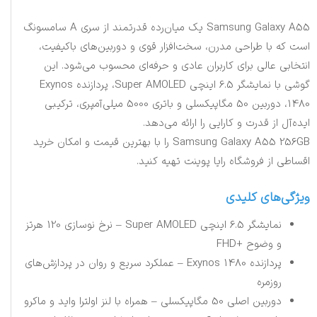
Samsung Galaxy A55 یک میان‌رده قدرتمند از سری A سامسونگ
است که با طراحی مدرن، سخت‌افزار قوی و دوربین‌های باکیفیت،
انتخابی عالی برای کاربران عادی و حرفه‌ای محسوب می‌شود. این
گوشی با نمایشگر 6.5 اینچی Super AMOLED، پردازنده Exynos
1480، دوربین 50 مگاپیکسلی و باتری 5000 میلی‌آمپری، ترکیبی
ایده‌آل از قدرت و کارایی را ارائه می‌دهد.
Samsung Galaxy A55 256GB را با بهترین قیمت و امکان خرید
اقساطی از فروشگاه رایا پوینت تهیه کنید.
ویژگی‌های کلیدی
نمایشگر 6.5 اینچی Super AMOLED – نرخ نوسازی 120 هرتز
و وضوح +FHD
پردازنده Exynos 1480 – عملکرد سریع و روان در پردازش‌های
روزمره
دوربین اصلی 50 مگاپیکسلی – همراه با لنز اولترا واید و ماکرو