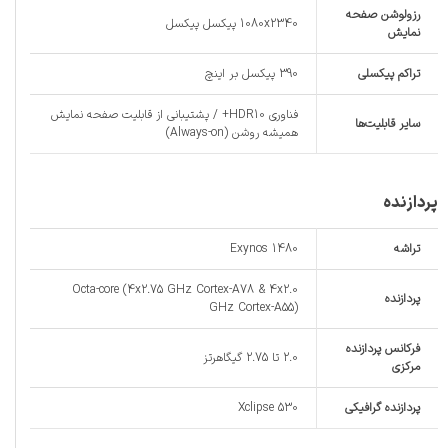
رزولوشن صفحه
1080x2340 پیکسل پیکسل
نمایش
تراکم پیکسلی
390 پیکسل بر اینچ
فناوری HDR10+ / پشتیبانی از قابلیت صفحه نمایش
سایر قابلیت‌ها
همیشه روشن (Always-on)
پردازنده
تراشه
Exynos 1480
Octa-core (4x2.75 GHz Cortex-A78 & 4x2.0
پردازنده‌
GHz Cortex-A55)
فرکانس پردازنده‌
2.0 تا 2.75 گیگاهرتز
مرکزی
پردازنده‌ گرافیکی
Xclipse 530