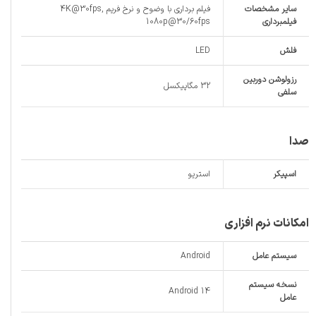
سایر مشخصات
فیلم برداری با وضوح و نرخ فریم 4K@30fps,
فیلمبرداری
1080p@30/60fps
فلش
LED
رزولوشن دوربین
32 مگاپیکسل
سلفی
صدا
اسپیکر
استریو
امکانات نرم افزاری
سیستم عامل
Android
نسخه سیستم
Android 14
عامل