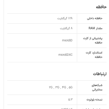
حافظه
حافظه داخلی
128 گیگابایت
مقدار RAM
8 گیگابایت
پشتیبانی از کارت
microSD
حافظه
استاندارد کارت
microSDXC
حافظه
ارتباطات
شبکه‌های
2G , 3G , 4G , 5G
مخابراتی
نسخه بلوتوث
5.3