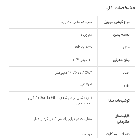
مشخصات کلی
نوع گوشی موبایل
سیستم عامل اندروید
دسته ‌بندی
‌میان‌رده
مدل
Galaxy A55
زمان معرفی
11 مارس 2024
ابعاد
161.1x77.4x8.2 میلی‌متر
وزن
213 گرم
قاب پشتی از شیشه (Gorilla Glass) / فریم
توضیحات بدنه
آلومینیومی
قابلیت‌های
مقاومت در برابر پاشش آب و گرد و غبار
مقاومتی
تعداد سیم کارت
دو عدد