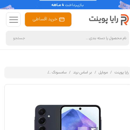
خرید اقساطی
جستجو
رایا پوینت
موبایل
بر اساس برند
سامسونگ
گوشی موبایل سامسونگ مدل Galaxy A55 دو سیم کارت ظرفیت 128 گیگابایت و رم 8 گیگابایت