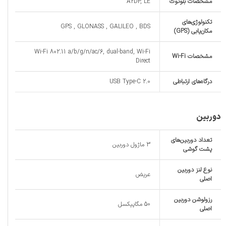
مشخصات بلوتوث
A2DP, LE
تکنولوژی‌های
GPS , GLONASS , GALILEO , BDS
مکان‌یابی (GPS)
Wi-Fi 802.11 a/b/g/n/ac/6, dual-band, Wi-Fi
مشخصات Wi-Fi
Direct
درگاه‌های ارتباطی
USB Type-C 2.0
دوربین
تعداد دوربین‌های
3 ماژول دوربین
پشت گوشی
نوع لنز دوربین
عریض
اصلی
رزولوشن دوربین
50 مگاپیکسل
اصلی