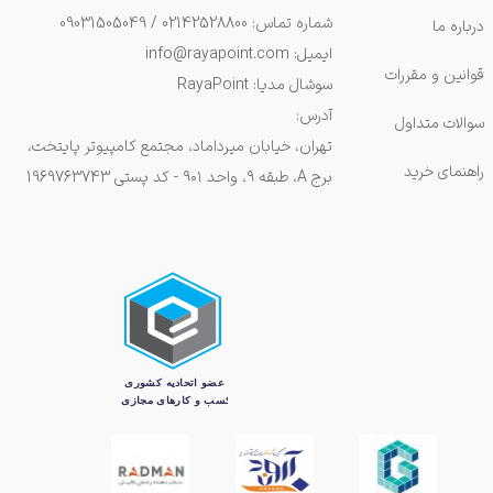
شماره تماس: 02142528800 / 09031505049
درباره ما
ایمیل: info@rayapoint.com
قوانین و مقررات
سوشال مدیا: RayaPoint
آدرس:
سوالات متداول
تهران، خیابان میرداماد، مجتمع کامپیوتر پایتخت،
راهنمای خرید
برج A، طبقه ۹، واحد ۹۰۱ - کد پستی 1969763743