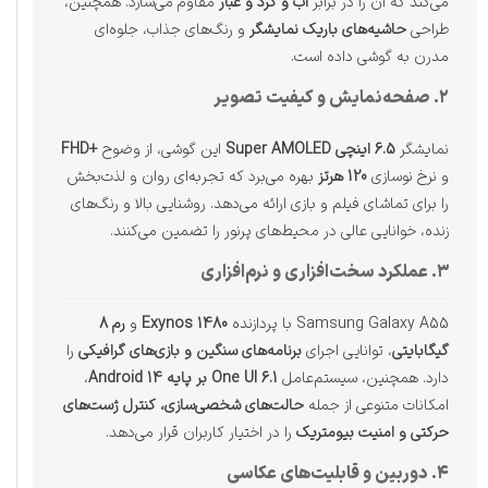
می‌کند که آن را در برابر
آب و گرد و غبار
مقاوم می‌سازد. همچنین،
طراحی
حاشیه‌های باریک نمایشگر
و رنگ‌های جذاب، جلوه‌ای
مدرن به گوشی داده است.
۲. صفحه‌نمایش و کیفیت تصویر
نمایشگر
6.5 اینچی Super AMOLED
این گوشی، از وضوح
+FHD
و نرخ نوسازی
120 هرتز
بهره می‌برد که تجربه‌ای روان و لذت‌بخش
را برای تماشای فیلم و بازی ارائه می‌دهد. روشنایی بالا و رنگ‌های
زنده، خوانایی عالی در محیط‌های پرنور را تضمین می‌کنند.
۳. عملکرد سخت‌افزاری و نرم‌افزاری
Samsung Galaxy A55 با پردازنده
Exynos 1480
و
رم 8
گیگابایتی
، توانایی اجرای
برنامه‌های سنگین و بازی‌های گرافیکی
را
دارد. همچنین، سیستم‌عامل
One UI 6.1 بر پایه Android 14
،
امکانات متنوعی از جمله
حالت‌های شخصی‌سازی، کنترل ژست‌های
حرکتی و امنیت بیومتریک
را در اختیار کاربران قرار می‌دهد.
۴. دوربین و قابلیت‌های عکاسی