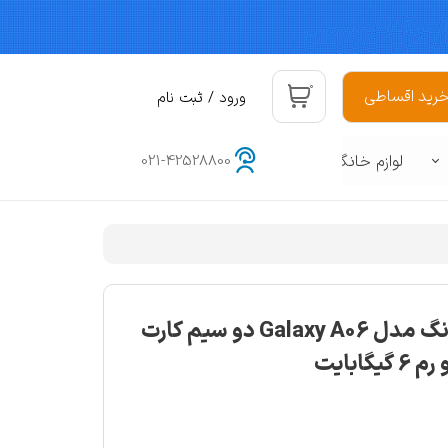
۰
رید اقساطی
ورود
/
ثبت نام
حساب کاربری من
لوازم خانگی
021-42528800
تغییر گذر واژه
سفارشات
هوشمند
د
خروج از حساب کاربری
گوشی موبایل سامسونگ مدل Galaxy A06 دو سیم کارت