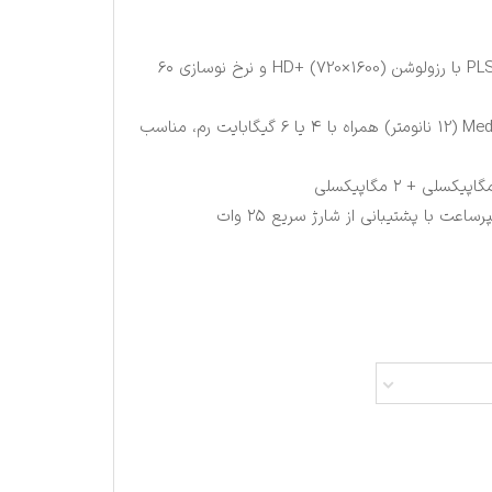
نمایشگر ۶.۷ اینچی PLS LCD با رزولوشن HD+ (720×1600) و نرخ نوسازی ۶۰
پردازنده Mediatek Helio G85 (12 نانومتر) همراه با ۴ یا ۶ گیگابایت رم، مناسب