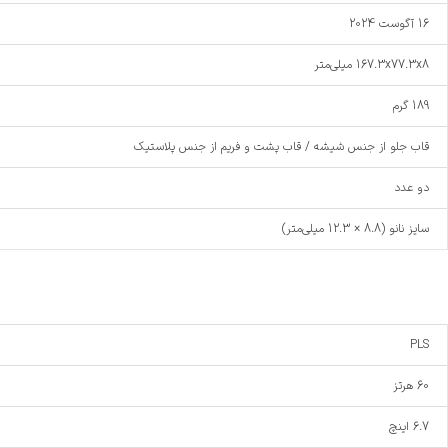
16 آگوست 2024
167.3x77.3x8 میلی‌متر
189 گرم
قاب جلو از جنس شیشه / قاب پشت و فریم از جنس پلاستیک
دو عدد
سایز نانو (8.8 × 12.3 میلی‌متر)
PLS
60 هرتز
6.7 اینچ