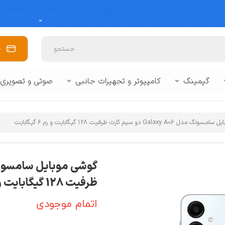
خ
جستجو
گیمینگ
کامپیوتر و تجهیزات جانبی
صوتی و تصویری
 برند
وبایل
🥽 واقعیت مجازی
🔌 لوازم جانبی لپ تاپ و تبلت
🔌 لوازم جانبی 
زفری
کنسول بازی
🖥️ مانیتور
📽️ پروژکتور
🪒 لوازم شخصی برقی
📷 دوربین
⌨️ ماوس و کیبور
Galaxy A دو سیم کارت ظرفیت 128 گیگابایت و رم 6 گیگابایت
سشوار و اتو مو
ماشین اصلاح
سایر
ظرفیت 128 گیگابایت و رم 6 گیگابایت
بی کنسول
اتمام موجودی