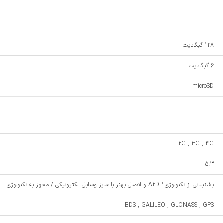
128 گیگابایت
6 گیگابایت
microSD
2G , 3G , 4G
5.3
پشتیبانی از تکنولوژی A2DP و اتصال بهتر با سایز وسایل الکترونیکی / مجهز به تکنولوژی LE و مصرف بهینه باتری
BDS , GALILEO , GLONASS , GPS