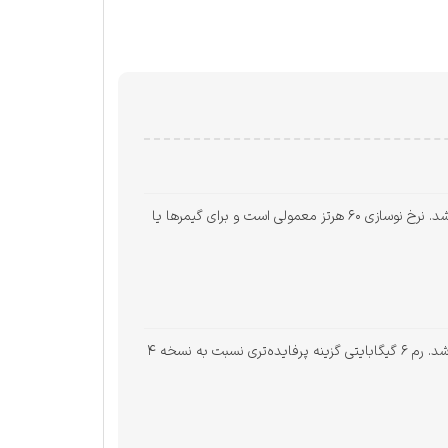
صحفه‌نمایش‌ بزرگ برای تماشای ویدیو و مرور وب مناسب است، اما وضوح محدود HD+ باعث می‌شود محتوای تصویری آنچنان شفاف نباشد. نرخ نوسازی ۶۰ هرتز معمولی است و برای گیمرها یا
چیپست Helio G85 عملکرد قابل قبولی در کاربری روزمره ارائه می‌دهد، اما در استفاده سنگین یا بازی‌های گرافیکی ممکن است کمی کند باشد. رم ۶ گیگابایتی گزینه پرفایده‌تری نسبت به نسخه ۴