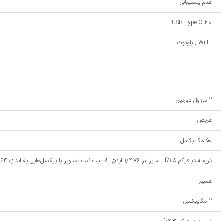
عدم پشتیبانی
USB Type-C 2.0
Wi-Fi , بلوتوث
2 ماژول دوربین
عریض
50 مگاپیکسل
دریچه دیافراگم f/۱.۸ - سایز لنز ۱/۲.۷۶ اینچ - قابلیت ثبت تصاویر با پیکسل‌هایی به اندازه ۰.۶۴ میکرومتر
عمیق
2 مگاپیکسل