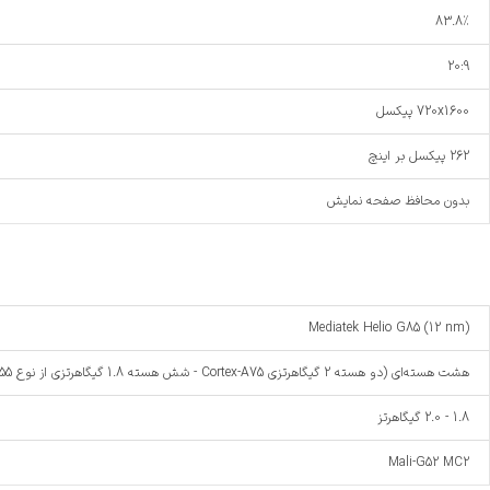
83.8%
20:9
720x1600 پیکسل
262 پیکسل بر اینچ
بدون محافظ صفحه نمایش
Mediatek Helio G85 (12 nm)
هشت هسته‌ای (دو هسته 2 گیگاهرتزی Cortex-A75 - شش هسته 1.8 گیگاهرتزی از نوع Cortex-A55)
1.8 - 2.0 گیگاهرتز
Mali-G52 MC2