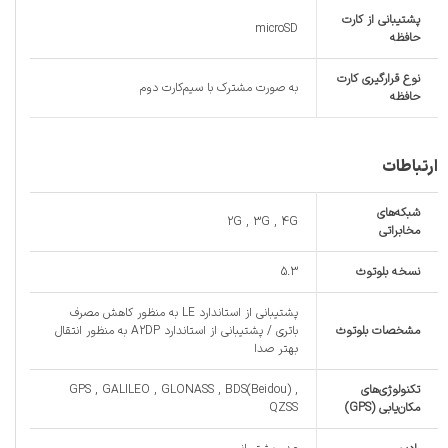
پشتیبانی از کارت
microSD
حافظه
نوع قرارگیری کارت
به صورت مشترک با سیم‌کارت دوم
حافظه
ارتباطات
شبکه‌های
2G , 3G , 4G
مخابراتی
نسخه بلوتوث
5.3
پشتیبانی از استاندارد LE به منظور کاهش مصرف
مشخصات بلوتوث
باتری / پشتیبانی از استاندارد A2DP به منظور انتقال
بهتر صدا
تکنولوژی‌های
GPS , GALILEO , GLONASS , BDS(Beidou) ,
مکان‌یابی (GPS)
QZSS