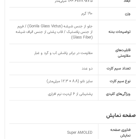
ابعاد
164.4x77.9x7.5 میلی‌متر
وزن
190 گرم
جلو از جنس شیشه (Goriila Glass Victus) / فریم
توضیحات بدنه
از جنس پلاستیک / قاب پشتی از جنس الیاف شیشه‌
(Glass Fiber)
قابلیت‌های
مقاومت در برابر پاشش آب و گرد و غبار
مقاومتی
تعداد سیم کارت
دو عدد
نوع سیم کارت
سایز نانو (8.8 × 12.3 میلی‌متر)
ویژگی‌های کلیدی
پشتیبانی از 6 آپدیت نرم افزاری
صفحه نمایش
فناوری صفحه‌
Super AMOLED
نمایش