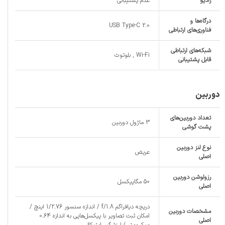
رادیو
عدم پشتیبانی
درگاه‌ها و
USB Type-C 2.0
فناوری‌های ارتباطی
شبکه‌های ارتباطی
Wi-Fi , بلوتوث
قابل پشتیبانی
دوربین
تعداد دوربین‌های
3 ماژول دوربین
پشت گوشی
نوع لنز دوربین
عریض
اصلی
رزولوشن دوربین
50 مگاپیکسل
اصلی
دریچه دیافراگم f/1.8 / اندازه سنسور 1/2.76 اینچ /
مشخصات دوربین
امکان ثبت تصاویر با پیکسل‌هایی به اندازه 0.64
اصلی
میکرومتر / لرزشگیر اپتیکال