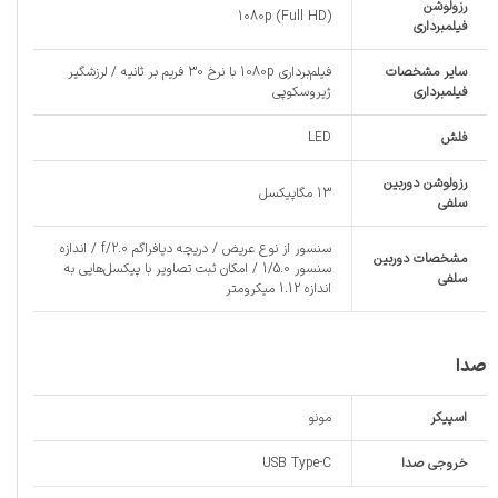
رزولوشن
1080p (Full HD)
فیلمبرداری
سایر مشخصات
فیلم‌برداری 1080p با نرخ 30 فریم بر ثانیه / لرزشگیر
فیلمبرداری
ژیروسکوپی
فلش
LED
رزولوشن دوربین
13 مگاپیکسل
سلفی
سنسور از نوع عریض / دریچه دیافراگم f/2.0 / اندازه
مشخصات دوربین
سنسور 1/5.0 / امکان ثبت تصاویر با پیکسل‌هایی به
سلفی
اندازه 1.12 میکرومتر
صدا
اسپیکر
مونو
خروجی صدا
USB Type-C