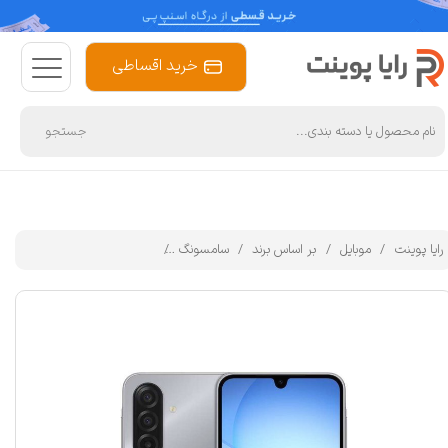
خرید اقساطی
جستجو
رایا پوینت
موبایل
بر اساس برند
سامسونگ
گوشی موبایل سامسونگ مدل Galaxy A17 4G دو سیم کارت ظرفیت 128 گیگابایت و رم 6 گیگابایت