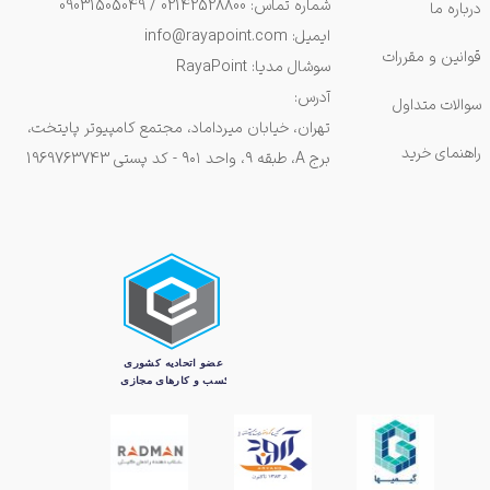
شماره تماس: 02142528800 / 09031505049
درباره ما
ایمیل: info@rayapoint.com
قوانین و مقررات
سوشال مدیا: RayaPoint
آدرس:
سوالات متداول
تهران، خیابان میرداماد، مجتمع کامپیوتر پایتخت،
راهنمای خرید
برج A، طبقه ۹، واحد ۹۰۱ - کد پستی 1969763743