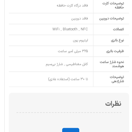
توضیحات کارت
فاقد درگاه کارت حافظه
حافظه
توضیحات دوربین
فاقد دوربین
اتصالات
WiFi , Bluetooth , NFC
نوع باتری
لیتیوم یون
ظرفیت باتری
325 میلی آمپر ساعت
نحوه شارژ ساعت
کابل مغناطیسی , شارژ بی‌سیم
هوشمند
توضیحات
تا 30 ساعت (استفاده عادی)
شارژدهی
نظرات