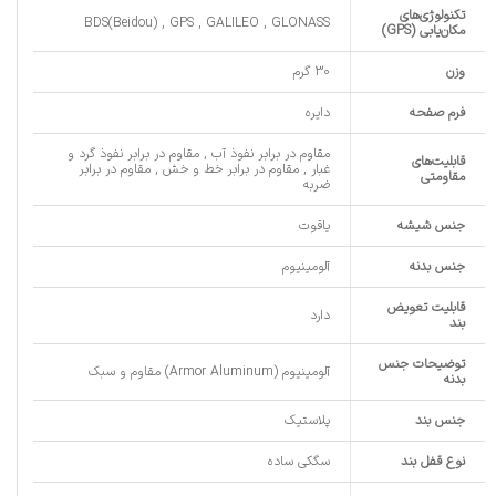
تکنولوژی‌های
BDS(Beidou) , GPS , GALILEO , GLONASS
مکان‌یابی (GPS)
وزن
30 گرم
فرم صفحه
دایره
مقاوم در برابر نفوذ آب , مقاوم در برابر نفوذ گرد و
قابلیت‌های
غبار , مقاوم در برابر خط و خش , مقاوم در برابر
مقاومتی
ضربه
جنس شیشه
یاقوت
جنس بدنه
آلومینیوم
قابلیت تعویض
دارد
بند
توضیحات جنس
آلومینیوم (Armor Aluminum) مقاوم و سبک
بدنه
جنس بند
پلاستیک
نوع قفل بند
سگکی ساده