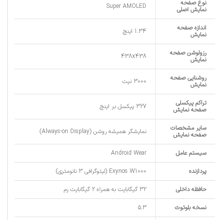
نوع صفحه
Super AMOLED
نمایش اصلی
اندازه صفحه
1.34 اینچ
نمایش
رزولوشن صفحه
438x438
نمایش
روشنایی صفحه
3000 نیت
نمایش
تراکم پیکسلی
327 پیکسل بر اینچ
صفحه نمایش
سایر مشخصات
نمایشگر همیشه روشن (Always-on Display)
صفحه نمایش
سیستم عامل
Android Wear
پردازنده
Exynos W1000 (لیتوگرافی 3 نانومتری)
حافظه داخلی
32 گیگابایت به همراه 2 گیگابایت رم
نسخه بلوتوث
5.3