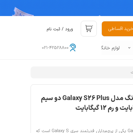
۰
رید اقساطی
ورود
/
ثبت نام
حساب کاربری من
لوازم خانگی
021-42528800
تغییر گذر واژه
سفارشات
هوشمند
د
خروج از حساب کاربری
گوشی موبایل سامسونگ مدل Galaxy S26 Plus دو سیم
گوشی سامسونگ Galaxy S26 Plus یکی از پرچم‌داران قدرتمند سری Galaxy S است که