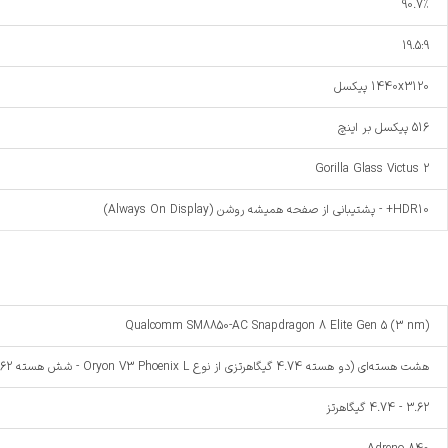
90.7%
19.5:9
1440x3120 پیکسل
516 پیکسل بر اینچ
Gorilla Glass Victus 2
HDR10+ - پشتیبانی از صفحه همیشه روشن (Always On Display)
Qualcomm SM8850-AC Snapdragon 8 Elite Gen 5 (3 nm)
هشت هسته‌ای (دو هسته 4.74 گیگاهرتزی از نوع Oryon V3 Phoenix L - شش هسته 3.62 گیگاهرتزی از نوع Oryon V3 Phoenix M)
3.62 - 4.74 گیگاهرتز