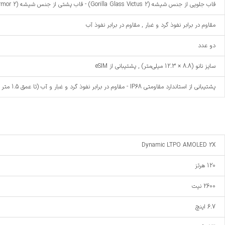
قاب جلویی از جنس شیشه (Gorilla Glass Victus 2) - قاب پشتی از جنس شیشه (Gorilla Glass Armor 2) - فریم از جنس آلومینیوم
مقاوم در برابر نفوذ گرد و غبار , مقاوم در برابر نفوذ آب
دو عدد
سایز نانو (8.8 × 12.3 میلی‌متر) , پشتیبانی از eSIM
پشتیبانی از استاندارد مقاومتی IP68 - مقاوم در برابر نفوذ گرد و غبار و آب (تا عمق 1.5 متر به مدت 30 دقیقه‌ای)
Dynamic LTPO AMOLED 2X
120 هرتز
2600 نیت
6.7 اینچ