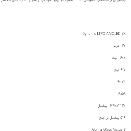
پشتیبانی از استاندارد مقاومتی IP68 - مقاوم در برابر نفوذ گرد و غبار و آب (تا عمق 1.5 متر به مدت 30 دقیقه‌ای)
Dynamic LTPO AMOLED 2X
120 هرتز
2600 نیت
6.7 اینچ
90.7%
19.5:9
1440x3120 پیکسل
516 پیکسل بر اینچ
Gorilla Glass Victus 2