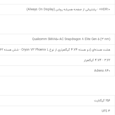
HDR10+ - پشتیبانی از صفحه همیشه روشن (Always On Display)
Qualcomm SM8850-AC Snapdragon 8 Elite Gen 5 (3 nm)
هشت هسته‌ای (دو هسته 4.74 گیگاهرتزی از نوع Oryon V3 Phoenix L - شش هسته 3.62 گیگاهرتزی از نوع Oryon V3 Phoenix M)
3.62 - 4.74 گیگاهرتز
Adreno 840
256 گیگابایت
UFS 4