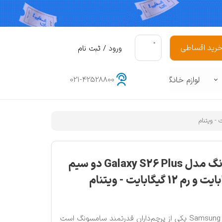
۰
رید اقساطی
ورود
/
ثبت نام
حساب کاربری من
لوازم خانگی
021-42528800
تغییر گذر واژه
سفارشات
هوشمند
د
خروج از حساب کاربری
گوشی موبایل سامسونگ مدل Galaxy S26 Plus دو سیم
گوشی موبایل Samsung Galaxy S26 Plus یکی از پرچم‌داران قدرتمند سامسونگ است