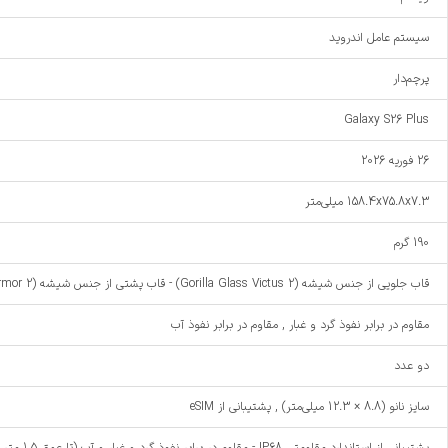
سیستم عامل اندروید
پرچم‌دار
Galaxy S26 Plus
26 فوریه 2026
158.4x75.8x7.3 میلی‌متر
190 گرم
قاب جلویی از جنس شیشه (Gorilla Glass Victus 2) - قاب پشتی از جنس شیشه (Gorilla Glass Armor 2) - فریم از جنس آلومینیوم
مقاوم در برابر نفوذ گرد و غبار , مقاوم در برابر نفوذ آب
دو عدد
سایز نانو (8.8 × 12.3 میلی‌متر) , پشتیبانی از eSIM