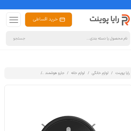
خرید اقساطی
جستجو
رایا پوینت
لوازم خانگی
لوازم خانه
جارو هوشمند
جاروبرقی رباتیک شیائومی مدل obal