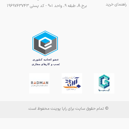
راهنمای خرید
برج A، طبقه ۹، واحد ۹۰۱ - کد پستی 1969763743
© تمام حقوق سایت برای رایا پوینت محفوظ است.