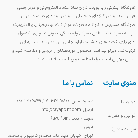
فروشگاه اینترنتی رایا پوینت دارای نماد اعتماد الکترونیکی و مرکز رسمی
فروش معتبرترین کالاهای دیجیتال از برترین برندهای دنیاست؛ در این
فروشگاه مشتریان با تنوع محصولات انواع کالاهای دیجیتال و الکترونیک
، رایانه همراه، تبلت، تلفن همراه ,لوازم خانگی، صوتی تصویری ، کنسول
های بازی، گجت های هوشمند، لوازم جانبی... رو به رو هستند. به این
ترتیب شما می‌توانید ابتدا محصول موردنظرتان را بررسی و مقایسه کنید و
سپس بهترین انتخاب را با مناسب‌ترین قیمت داشته باشید.
منوی سایت
تماس با ما
شماره تماس: 02142528800 / 09031505049
درباره ما
ایمیل: info@rayapoint.com
قوانین و مقررات
سوشال مدیا: RayaPoint
آدرس:
سوالات متداول
تهران، خیابان میرداماد، مجتمع کامپیوتر پایتخت،