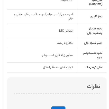
(Runtime)
لمینت و پارکت , سرامیک و سنگ , مبلمان , فرش و
نوع کاربری
قالی
نحوه نمایش
نشانگر LED
وضعیت جارو
اقلام همراه جارو
دفترچه راهنما
نحوه شست‌و‌شو
مخزن زباله قابل شست‌و‌شو
جارو
سایر توضیحات
توان مکش 18000 پاسکال
نظرات