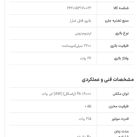
شناسه کالا
2620153170022
منبع تغذیه جارو
باتری قابل شارژ
نوع باتری
لیتیوم-یونی
ظرفیت باتری
2200 میلی‌آمپر‌ساعت
ولتاژ باتری
27 ولت
مشخصات فنی و عملکردی
توان مکش
18000 Pa (پاسکال) (AW) ایر وات
ظرفیت مخزن
0.55
قدرت موتور
215 وات
مدت زمان
شارژدهی
40 دقیقه