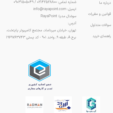
شماره تماس: 02142528800 / 09031505049
درباره ما
ایمیل: info@rayapoint.com
قوانین و مقررات
سوشال مدیا: RayaPoint
آدرس:
سوالات متداول
تهران، خیابان میرداماد، مجتمع کامپیوتر پایتخت،
راهنمای خرید
برج A، طبقه ۹، واحد ۹۰۱ - کد پستی 1969763743