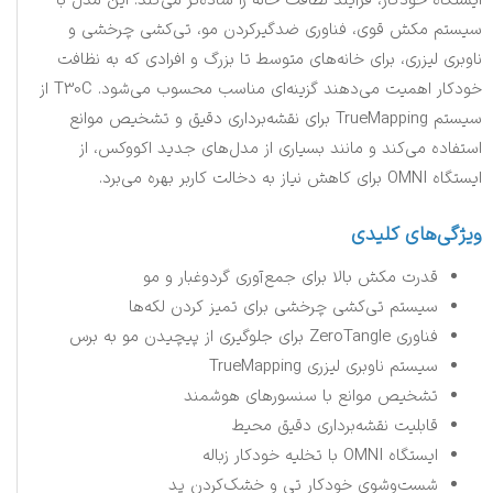
ایستگاه خودکار، فرآیند نظافت خانه را ساده‌تر می‌کند. این مدل با
سیستم مکش قوی، فناوری ضدگیرکردن مو، تی‌کشی چرخشی و
ناوبری لیزری، برای خانه‌های متوسط تا بزرگ و افرادی که به نظافت
خودکار اهمیت می‌دهند گزینه‌ای مناسب محسوب می‌شود. T30C از
سیستم TrueMapping برای نقشه‌برداری دقیق و تشخیص موانع
استفاده می‌کند و مانند بسیاری از مدل‌های جدید اکووکس، از
ایستگاه OMNI برای کاهش نیاز به دخالت کاربر بهره می‌برد.
ویژگی‌های کلیدی
قدرت مکش بالا برای جمع‌آوری گردوغبار و مو
سیستم تی‌کشی چرخشی برای تمیز کردن لکه‌ها
فناوری ZeroTangle برای جلوگیری از پیچیدن مو به برس
سیستم ناوبری لیزری TrueMapping
تشخیص موانع با سنسورهای هوشمند
قابلیت نقشه‌برداری دقیق محیط
ایستگاه OMNI با تخلیه خودکار زباله
شست‌وشوی خودکار تی و خشک‌کردن پد