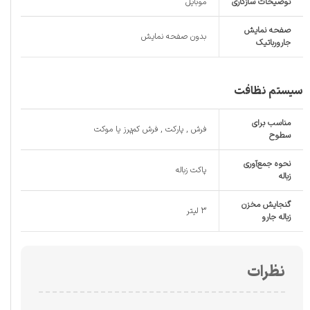
توضیحات سازگاری
موبایل
صفحه نمایش
بدون صفحه نمایش
جارورباتیک
سیستم نظافت
مناسب برای
فرش , پارکت , فرش کم‌پرز یا موکت
سطوح
نحوه جمع‌آوری
پاکت زباله
زباله
گنجایش مخزن
3 لیتر
زباله جارو
نظرات