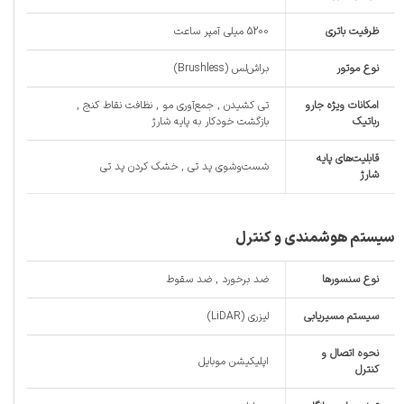
ظرفیت باتری
5200 میلی آمپر ساعت
نوع موتور
براش‌لس (Brushless)
امکانات ویژه جارو
تی‌ کشیدن , جمع‌آوری مو , نظافت نقاط کنج ,
رباتیک
بازگشت خودکار به پایه شارژ
قابلیت‌های پایه
شست‌و‌شوی پد تی , خشک کردن پد تی
شارژ
سیستم هوشمندی و کنترل
نوع سنسورها
ضد برخورد , ضد سقوط
سیستم مسیریابی
لیزری (LiDAR)
نحوه اتصال و
اپلیکیشن موبایل
کنترل