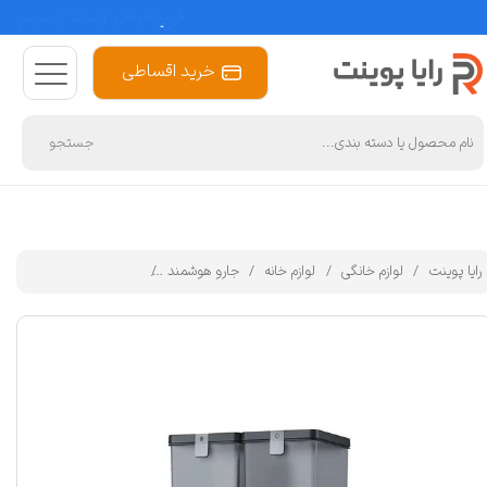
خرید اقساطی
جستجو
رایا پوینت
لوازم خانگی
لوازم خانه
جارو هوشمند
جارو رباتیک اکووکس رباتیک مد