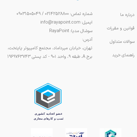
شماره تماس: 02142528800 / 09031505049
درباره ما
ایمیل: info@rayapoint.com
قوانین و مقررات
سوشال مدیا: RayaPoint
آدرس:
سوالات متداول
تهران، خیابان میرداماد، مجتمع کامپیوتر پایتخت،
راهنمای خرید
برج A، طبقه ۹، واحد ۹۰۱ - کد پستی 1969763743