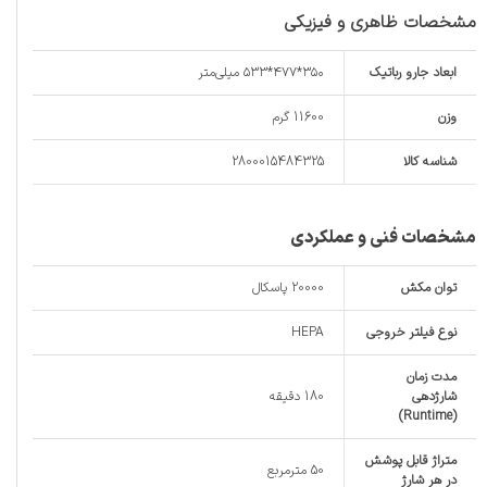
مشخصات ظاهری و فیزیکی
ابعاد جارو رباتیک
۳۵۰*۴۷۷*۵۳۳ میلی‌متر
وزن
11600 گرم
شناسه کالا
2800015484325
مشخصات فنی و عملکردی
توان مکش
20000 پاسکال
نوع فیلتر خروجی
HEPA
مدت زمان
شارژدهی
180 دقیقه
(Runtime)
متراژ قابل پوشش
50 مترمربع
در هر شارژ