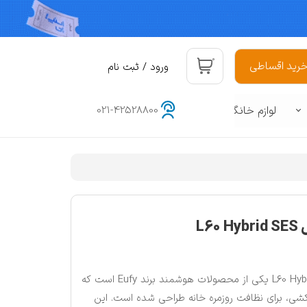
۰
رید اقساطی
ورود
/
ثبت نام
حساب کاربری من
لوازم خانگی
021-42528800
تغییر گذر واژه
سفارشات
هوشمند
د
خروج از حساب کاربری
L6
جارو رباتیک یوفی مدل L60 Hybrid SES یکی از محصولات هوشمند برند Eufy است که
کشی، برای نظافت روزمره خانه طراحی شده است. این