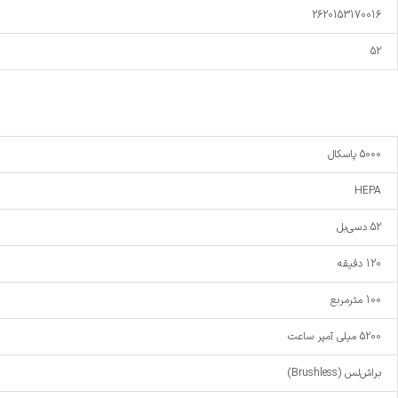
2620153170016
52
5000 پاسکال
HEPA
52 دسی‌بل
120 دقیقه
100 مترمربع
5200 میلی آمپر ساعت
براش‌لس (Brushless)