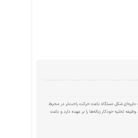
گ است. بدنه دایره‌ای شکل دستگاه باعث حرکت راحت‌تر در محیط
ا و نقاط سخت‌دسترس را تمیز کند. ایستگاه SES نیز علاوه بر شارژ دستگاه، وظیفه تخلیه خودکار زباله‌ها را بر عهده دارد و باعث