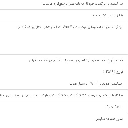
تی‌ کشیدن , بازگشت خودکار به پایه شارژ , جمع‌آوری مایعات
شارژ جارو , تخلیه زباله
ویژگی خاص: نقشه برداری هوشمند AI Map 2.0 قابل تنظیم, فناوری رفع گره مو,
ضد برخورد , ضد سقوط , تشخیص سطوح , تشخیص ضخامت فرش
لیزری (LiDAR)
اپلیکیشن موبایل , WiFi , دستیار صوتی
سازگار با شبکه‌های وای‌فای 2.4 گیگاهرتز و 5 گیگاهرتز و بلوتوث. پشتیبانی از دستیارهای صوتی Google Assistant و Amazon Alexa
Eufy Clean
بدون صفحه نمایش