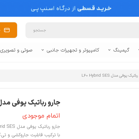
خ
جستجو
گیمینگ
کامپیوتر و تجهیزات جانبی
صوتی و تصویری
 برند
وبایل
🥽 واقعیت مجازی
🔌 لوازم جانبی لپ تاپ و تبلت
🔌 لوازم جانبی 
زفری
کنسول بازی
🖥️ مانیتور
📽️ پروژکتور
🪒 لوازم شخصی برقی
📷 دوربین
⌨️ ماوس و کیبور
اتیک یوفی مدل L60 Hybrid SES
سشوار و اتو مو
ماشین اصلاح
جارو رباتیک یوفی مدل 0 Hybrid SES
سایر
اتمام موجودی
بی کنسول
با ترکیب قابلیت جاروکشی و تی‌