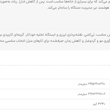
ن استفاده تا حدود ۱۲۰ دقیقه را فراهم می‌کند که برای بسیاری از خانه‌ها مناسب است. پس از کاهش شارژ، 
L60 Hybr با ترکیب قدرت مکش مناسب، تی‌کشی، نقشه‌برداری لیزری و ایستگاه تخلیه خودکار، گزینه‌ا
ع‌آوری مو و گردوغبار و کاهش زمان صرف‌شده برای کارهای منزل انتخاب مناسبی م
365x290x380 میلی‌متر
326x332x102 میلی‌متر
4340 گرم