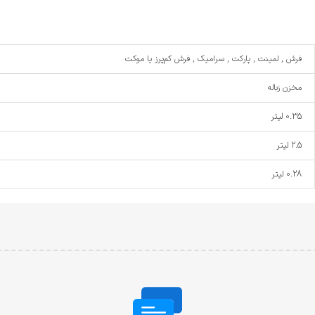
فرش , لمینت , پارکت , سرامیک , فرش کم‌پرز یا موکت
مخزن زباله
0.35 لیتر
2.5 لیتر
0.28 لیتر