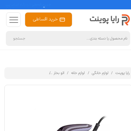
خرید اقساطی
جستجو
رایا پوینت
لوازم خانگی
لوازم خانه
اتو بخار
اتو بخار فیلیپس مدل DST8021