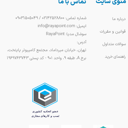
منوی سایت
تماس با ما
شماره تماس: 02142528800 / 09031505049
درباره ما
ایمیل: info@rayapoint.com
قوانین و مقررات
سوشال مدیا: RayaPoint
آدرس:
سوالات متداول
تهران، خیابان میرداماد، مجتمع کامپیوتر پایتخت،
راهنمای خرید
برج A، طبقه ۹، واحد ۹۰۱ - کد پستی 1969763743