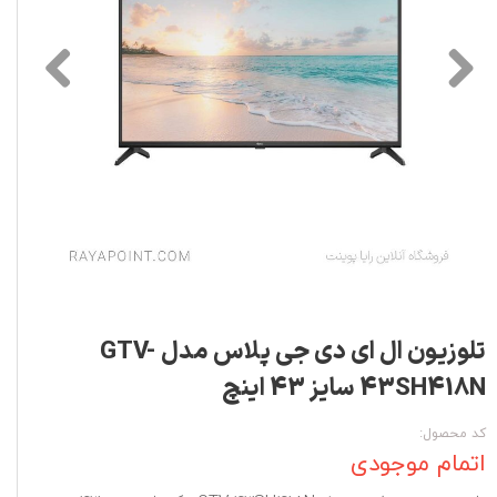
تلوزیون ال ای دی جی پلاس مدل GTV-
43SH418N سایز 43 اینچ
کد محصول:
اتمام موجودی