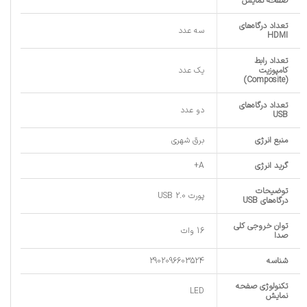
صفحه نمایش
تعداد درگاه‌های
سه عدد
HDMI
تعداد رابط
کامپوزیت
یک عدد
(Composite)
تعداد درگاه‌های
دو عدد
USB
منبع انرژی
برق شهری
گرید انرژی
A+
توضیحات
پورت USB 2.0
درگاه‌های USB
توان خروجی کلی
16 وات
صدا
شناسه
2902096603524
تکنولوژی صفحه
LED
نمایش