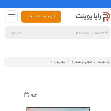
خرید اقساطی
جستجو
رایا پوینت
صوتی و تصویری
تلویزیون
تلوزیون ال ای دی جی پلاس مدل GTV-43SH418N سایز 43 اینچ