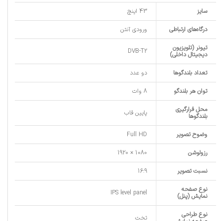
سایز
43 اینچ
درگاه‌های ارتباطی
ورودی آنتن
تیونر (تلویزیون
DVB-T2
دیجیتال داخلی)
تعداد بلندگوها
دو عدد
توان هر بلندگو
8 وات
محل قرارگیری
پایین قاب
بلندگوها
وضوح تصویر
Full HD
رزولوشن
1080 × 1920
نسبت تصویر
16:9
نوع صفحه
IPS level panel
نمایش (پنل)
نوع طراحی
تخت