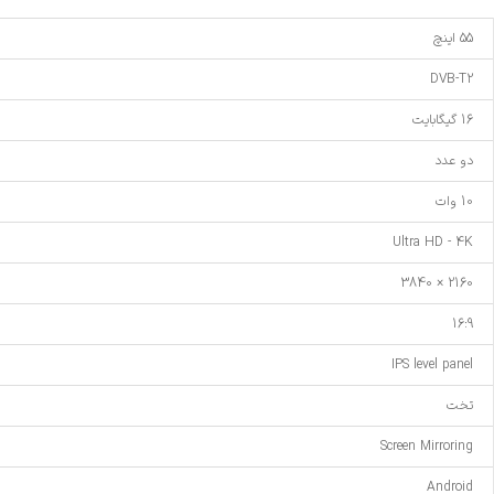
55 اینچ
DVB-T2
16 گیگابایت
دو عدد
10 وات
Ultra HD - 4K
2160 × 3840
16:9
IPS level panel
تخت
Screen Mirroring
Android