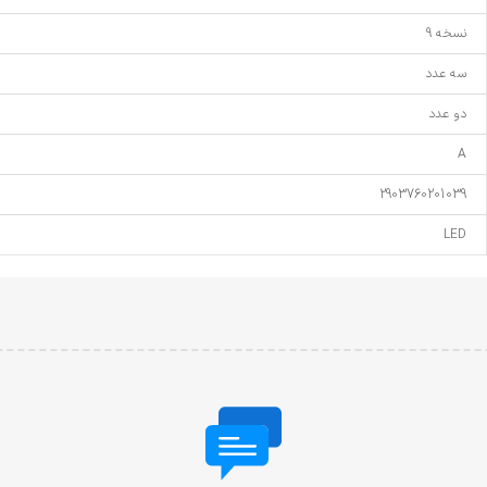
نسخه 9
سه عدد
دو عدد
A
2903760201039
LED