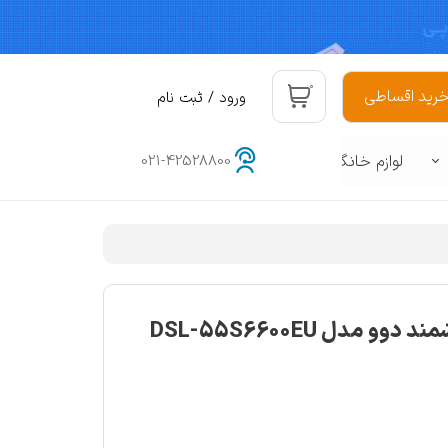
۰
رید اقساطی
ورود
/
ثبت نام
حساب کاربری من
لوازم خانگی
021-42528800
تغییر گذر واژه
سفارشات
هوشمند
د
خروج از حساب کاربری
تلوزیون ال ای دی هوشمند دوو مدل DSL-55S6600EU