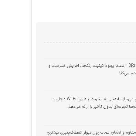
تلویزیون دوو DSL-55S6600EU دارای پنل LED با وضوح 4K Ultra HD است که تصاویری دقیق و با جزئیات بالا ارائه می‌دهد. پشتیبانی از HDR10 باعث بهبود کیفیت رنگ‌ها، افزایش کنتراست و
هم می‌کند.
این تلویزیون از سیستم‌عامل اندروید 11 پشتیبانی می‌کند که امکان نصب اپلیکیشن‌های مختلف مانند YouTube، Netflix و فیلیمو را فراهم می‌سازد. اتصال به اینترنت از طریق Wi-Fi داخلی و
 مقاوم و امکان نصب روی دیوار انعطاف‌پذیری بیشتری