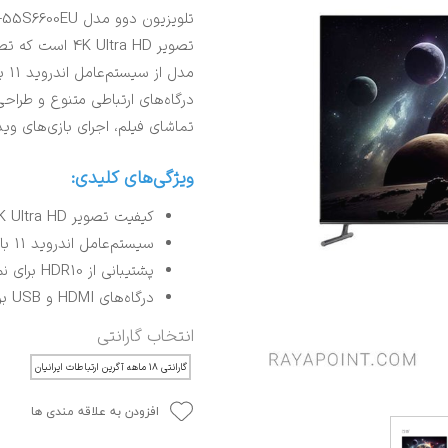
تصویر  Ultra HD
درگاه‌های ارتباطی متنوع و طراحی 
تماشای فیلم، اجرای بازی‌های وید
ویژگی‌های کلیدی:
کیفیت تصویر 4K Ultra HD با رزولوشن 3840×2160 پیکسل
سیستم‌عامل اندروید 11 با قابلیت نصب اپلیکیشن‌های متنوع
پشتیبانی از HDR10 برای نمایش جزئیات و کنتراست بالا
درگاه‌های HDMI و USB برای اتصال آسان دستگاه‌های جانبی
انتخاب گارانتی
گارانتی ۱۸ ماهه آگرین ارتباطات ایرانیان
افزودن به علاقه مندی ها