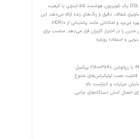
تلویزیون دوو مدل DSL-55S6600EU یک تلویزیون هوشمند 55 اینچی با کیفیت
4K است که تصاویری شفاف، دقیق و رنگ‌های زنده ارائه می‌دهد. این
مدل از سیستم‌عامل اندروید 11 بهره می‌برد و امکاناتی مانند پشتیبانی از HDR10،
مدرن را در اختیار کاربران قرار می‌دهد. مناسب برای
یویی و استفاده روزمره.